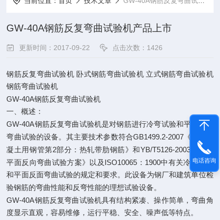
当前位置：
首页
技术文章
GW-40A钢筋反复弯曲试验机产品上市
GW-40A钢筋反复弯曲试验机产品上市
更新时间：2017-09-22
点击次数：1426
钢筋反复弯曲试验机
卧式钢筋弯曲试验机
立式钢筋弯曲试验机
钢筋弯曲试验机
GW-40A
钢筋反复弯曲试验机
一、概述：
GW-40A
钢筋反复弯曲试验机是对钢筋进行冷弯试验和平面反面
GB1499.2-2007
弯曲试验的设备。其主要技术参数符合
《钢筋混
2
YB/T5126-2003
凝土用钢管第
部分：热轧带肋钢筋》和
《钢筋
电话咨询
ISO10065
1900
平面反向弯曲试验方案》以及
：
中有关冷弯试验
和平面反面弯曲试验的规定和要求。此设备为钢厂和建筑单位检
验钢筋的弯曲性能和反弯性能的理想试验设备。
GW-40A
钢筋反复弯曲试验机具有结构紧凑、操作简单，弯曲角
度显示直观，容易维修，运行平稳、安全、噪声低等特点。