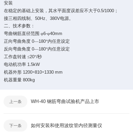
安装
0.5/1000
在稳定的基础上安装，其水平面度误差应不大于
；
50Hz
380V
接三相四线制、
、
电源。
二、技术参数：
6-
40mm
弯曲钢筋直径范围
φ
φ
0
180
正向弯曲角度
—
°内任意设定
0
180
反向弯曲角度
—
°内任意设定
20
/
工作盘转速
≤
°
秒
1.5kW
电动机功率
1200
810
1330 mm
机器外形
×
×
800kg
机器重量
WH-40 钢筋弯曲试验机产品上市
上一条
如何安装和使用波纹管内径测量仪
下一条