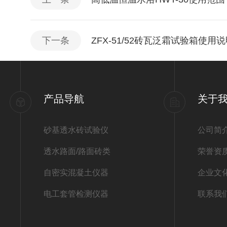
下一条
ZFX-51/52砖瓦泛霜试验箱使用
产品导航
关于
砂基透水砖试验仪
公司简
透水路面/路面砖类
荣誉资
自密实混凝土仪器
企业文
电工套管检测仪器
联系我