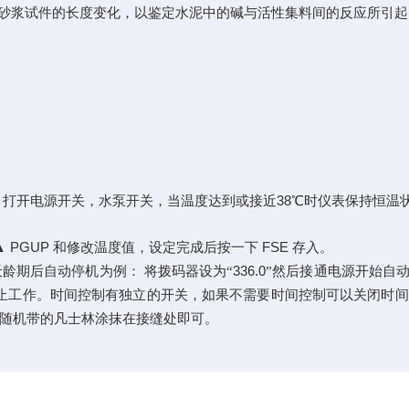
砂浆试件的长度变化，以鉴定水泥中的碱与活性集料间的反应所引起
38
，打开电源开关，水泵开关，当温度达到或接近
℃时仪表保持恒温
PGUP
FSE
▲
和修改温度值，设定完成后按一下
存入。
336.0
天龄期后自动停机为例：
将拨码器设为“
”然后接通电源开始自
止工作。时间控制有独立的开关，如果不需要时间控制可以关闭时间
随机带的凡士林涂抹在接缝处即可。