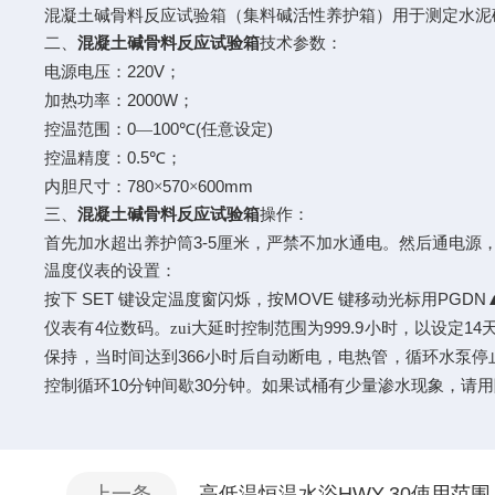
混凝土碱骨料反应试验箱（集料碱活性养护箱）用于测定水泥
二、
混凝土碱骨料反应试验箱
技术参数：
220V
电源电压：
；
2000W
加热功率：
；
0
100
(
)
控温范围：
—
℃
任意设定
0.5
控温精度：
℃；
780
570
600mm
内胆尺寸：
×
×
三、
混凝土碱骨料反应试验箱
操作：
3-5
首先加水超出养护筒
厘米，严禁不加水通电。然后通电源
温度仪表的设置：
SET
MOVE
PGDN
按下
键设定温度窗闪烁，按
键移动光标用
4
999.9
14
仪表有
位数码。zui大延时控制范围为
小时，以设定
366
保持，当时间达到
小时后自动断电，电热管，循环水泵停
10
30
控制循环
分钟间歇
分钟。如果试桶有少量渗水现象，请用
上一条
高低温恒温水浴HWY-30使用范围