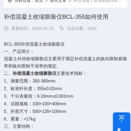
当前位置：
首页
技术文章
补偿混凝土收缩膨胀仪BCL-355如何使用
补偿混凝土收缩膨胀仪BCL-355如何使用
更新时间：2018-04-18
点击次数：1962
BCL-355
补偿混凝土收缩膨胀仪
一、产品简介：
混凝土补偿收缩膨胀仪主要用于测定补偿混凝土的纵向限制膨胀
率和纵向限制干缩率的测定。
二、
补偿混凝土收缩膨胀仪
主要技术指标：
1
350-360mm
、测量范围：
2
355±0.02mm
、标准杆长度：
3
0-10mm±0.001mm
、千分表量程：
4
100×100×400mm
、试模规格：
5
500×135×100mm
、外形尺寸：
6
≈17kg
、重量：
三、主要结构：