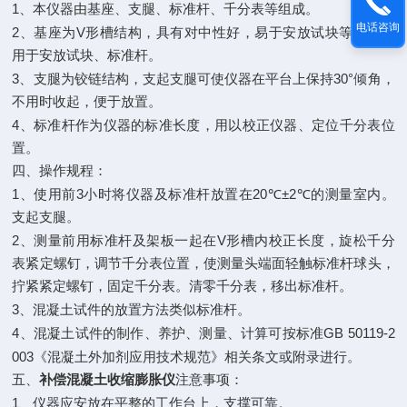
1
、本仪器由基座、支腿、标准杆、千分表等组成。
电话咨询
2
V
、基座为
形槽结构，具有对中性好，易于安放试块等优点，
用于安放试块、标准杆。
3
30°
、支腿为铰链结构，支起支腿可使仪器在平台上保持
倾角，
不用时收起，便于放置。
4
、标准杆作为仪器的标准长度，用以校正仪器、定位千分表位
置。
四、操作规程：
1
3
20℃±2℃
、使用前
小时将仪器及标准杆放置在
的测量室内。
支起支腿。
2
V
、测量前用标准杆及架板一起在
形槽内校正长度，旋松千分
表紧定螺钉，调节千分表位置，使测量头端面轻触标准杆球头，
拧紧紧定螺钉，固定千分表。清零千分表，移出标准杆。
3
、混凝土试件的放置方法类似标准杆。
4
GB 50119-2
、混凝土试件的制作、养护、测量、计算可按标准
003
《混凝土外加剂应用技术规范》相关条文或附录进行。
五、
补偿混凝土收缩膨胀仪
注意事项：
1
、仪器应安放在平整的工作台上，支撑可靠。