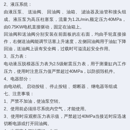
2
、液压系统：
由液压泵、
送油阀、
回油阀
、油箱、
滤油器及油管和接头组
1.2L/min,
40MPa
成。液压泵为高压柱塞泵，流量为
额定压力
，
0.75KW
由
电机直接驱动，固定在油箱上。
回油阀和送油阀分别安装在前面板的左右面，均由手轮直接操
作，右侧送油阀能调节活塞上升速度，左侧回油阀用于油缸下降
回油，送油阀上设有安全阀，过载时可溢流起安全作用。
3
、压力表：
2.5
电动液压脱模器压力表为
级耐震压力表，用于测量缸内工作
40MPa
压力，使用时注意压力值严禁超过
，以防损毁机件。
4
、电器部分：
由电动机、
启动按钮
、停止按钮
、熔断器
、继电器等组成
七、注意事项：
1
、严禁不加油，使油泵空转。
2
、使用前必须排尽系统内空气，才能使用。
3
40MPa
、使用时应观察压力表示值，严禁超过
当接近时应迅速
切断电源或打开回油阀。