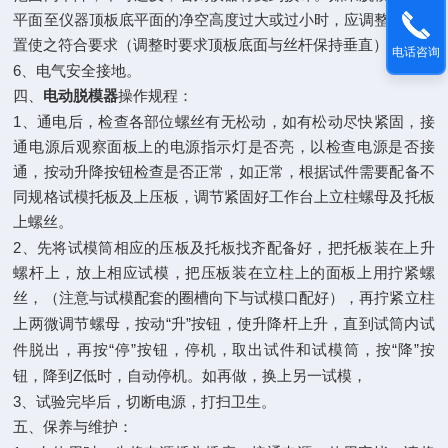
平面至仪器顶板底平面的净空高度过大或过小时，应调整顶板位
置使之符合要求（调整时要求顶板底面与丝杆保持垂直）。
电话咨询
6
、电气安全接地。
四、
电动脱模器
操作规程：
1
、通电后，检查各部位螺丝有无松动，如有松动尽快紧固，接
通电源后观察面板上的电源指示灯是否亮，以检查电源是否接
通，按动升降按钮检查是否正常，如正常，根据试件需要配备不
同规格试模托板及上压板，调节紧固好工作台上立柱螺母及托板
上螺丝。
2
、先将试模筒相应的压板及托板找齐配备好，把托板装在上升
螺杆上，放上相应试模，把压板装在立柱上的面板上用拧紧螺
丝，（注意与试模配套的圈槽向下与试模口配好），再拧紧立柱
“
”
上两微调节螺母，按动
升
按钮，使升降杆上升，直到试筒内试
“
”
“
”
件脱出，再按
停
按钮，停机，取出试件和试模筒，按
降
按
Z
钮，降到
低时，自动停机。如再做，换上另一试模，
3
、试验完毕后，切断电源，打扫卫生。
五、保养与维护：