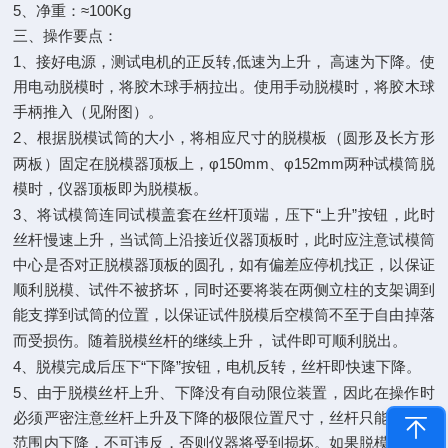
5
≈100Kg
、净重：
三、操作要点：
1
,
、接好电源，测试电机的正反转
低速为上升，
高速为下降。使
用电动脱模时，将胶木球手柄拉出。使用手动脱模时，将胶木球
手柄推入（见附图）。
2
、根据脱模试筒的大小，将相应尺寸的脱模板（圆形及长方形
φ150mm
φ152mm
两板）固定在脱模器顶板上，
、
两种试模筒脱
模时，仪器顶板即为脱模板。
3
“
”
、将试模筒连同试模盖套在丝杆顶端，压下
上升
按钮，此时
丝杆慢速上升，当试筒上沿接近仪器顶板时，此时应注意试模筒
中心是否对正脱模器顶板的圆孔，如有偏差应停机找正，以保证
顺利脱模、试件不被挤坏，同时还要将装在两侧立柱的支架调到
能支撑到试筒的位置，以保证试件脱模后空模筒不至于自由掉落
而受损伤。随着脱模丝杆的继续上升，
试件即可顺利脱出。
4
“
”
、脱模完成后压下
下降
按钮，电机反转，丝杆即快速下降。
5
、由于脱模丝杆上升、下降没有自动限位装置，因此在操作时
必须严密注意丝杆上升及下降的极限位置尺寸，丝杆只能在允许
范围内下降，不可违反，否则仪器将受到损坏。如果脱模丝杆顶