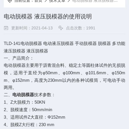
当前位置：
首页
技术文章
电动脱模器 液压脱模器的使用说明
电动脱模器 液压脱模器的使用说明
更新时间：2021-04-13
点击次数：1991
TLD-141
电动脱模器
电动液压脱模器
手动脱模器
脱模器
多功能
液压脱模器
液压脱模器
一、产品简介：
电动脱模器主要用于沥青混合料、稳定土等圆柱体试件的无损脱
φ50mm
φ100mm
φ101.6mm
φ150m
模，适用于直经为
、
、
、
m
φ152mm
230mm
、
，高度为
以内的各种试模筒，可电动手动
两用。
二、
电动脱模器
技术参数：
1
Z
50KN
、
大脱模力：
2
50mm/min
、脱模速度：
3
Z
Φ152mm
、适用试件
大直径：
4
Z
230 mm
、脱模
大行程：