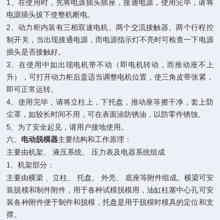
1
、在使用时，先将电源插头插座，接通电源，使用完毕，请将
电源插头拔下使整机断电。
2
、动力柜内装有三相双速电机、两个交流接触器、两个行程控
制开关，当出现接通电源，而电源指示灯不亮时可检查一下电源
插头是否接触好。
3
、在使用中如出现电机带不动（即电机转动，而推动座不上
升），可打开动力柜后盖适当调整电机位置，使三角皮带张紧，
即可正常运转。
4
、使用完毕，请将立柱上，下托盘，推动座等擦干净，套上防
尘罩，如较长时间不用，可在表面涂防锈油，以防零件锈蚀。
5
、为了安全起见，请用户接地使用。
六、
电动脱模器
主要结构和工作原理：
主要由机架、
液压系统、
压力表及电器系统组成
1
、机架部分：
主要由横梁
、立柱、
托盘、
外壳、
底座等附件组成。横梁可安
装脱模和制件附件，用于各种试模脱模用，油缸柱塞中心孔可安
装各种附件便于制件和脱模，托盘是用于脱模时模具的定位和支
撑。