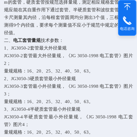
m
的套管，硬质套管按规范选择量规，测定相应规格套管时，量
规应能在其自重作用下通过套管。半硬质套管和波纹套管用游标
卡尺测量其内径，沿每根套管圆周均分测出
3
个值，三根套管共
测得
9
个内径值，要求每个测量值不应小于规范中规定的最小内
电话咨询
径值。
二、
电工套管量规
技术参数：
1
、
JG3050-2
套管最大外径量规
JG3050-2
套管最大外径量规，《
JG 3050-1998
电工套管》图片
2
；
量规规格：
16
、
20
、
25
、
32
、
40
、
50
、
63
。
2
、
JG3050-3
硬质套管最小外径量规
JG3050-3
套管最小外径量规，《
JG 3050-1998
电工套管》图片
3
；
量规规格：
16
、
20
、
25
、
32
、
40
、
50
、
63
。
3
、
JG3050-4
半硬质套管最小外径量规
JG3050-4
半硬质套管最小外径量规，《
JG 3050-1998
电工套
管》图片
4
；
量规规格：
16
、
20
、
25
、
32
、
40
、
50
、
63
。