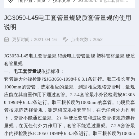
当前位置：
首页
技术文章
JG3050-L45电工套管量规硬质套管量规的使用说明
JG3050-L45电工套管量规硬质套管量规的使用
说明
更新时间：2021-04-16
点击次数：2052
JG3050-L45
电工套管量规 绝缘电工套管量规 塑料管材量规 硬质
套管量规
一、
电工套管量规
依据标准：
套管最大外径检测按
JG3050-1998
中
6.3.1
条进行。取三根长度为
1000mm
的套管，选定相应的量规，测定相应规格套管时，量规
应能在其自重作用下通过套管。
7.2.4
套管最小外径检测按
JG305
0-1998
中
6.3.2
条进行。取三根长度为
1000mm
的套管。
1)
硬质套
管按规范选择量规，测定相应规格套管时，在无任何外力作用
下，套管不能通过量规。
2
）半硬质套管和波纹套管按规范选择
量规，在无任何外力作用下，套管不能通过量规。
7.2.5
套管最
小内径检测按
JG3050-1998
中
6.3.3
条进行。取三根长度为
1000m