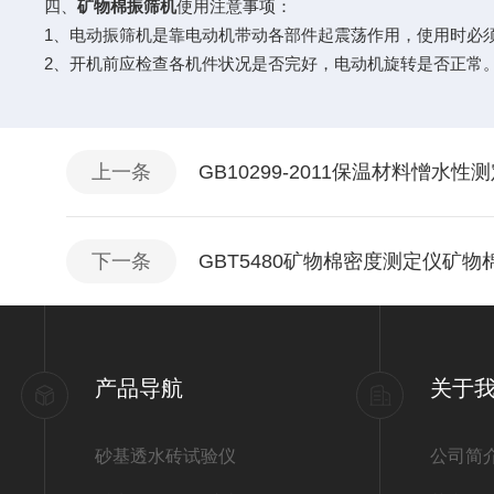
四、
矿物棉振筛机
使用注意事项：
1
、电动振筛机是靠电动机带动各部件起震荡作用，使用时必
2
、开机前应检查各机件状况是否完好，电动机旋转是否正常
上一条
GB10299-2011保温材料憎
下一条
GBT5480矿物棉密度测定仪矿
产品导航
关于
砂基透水砖试验仪
公司简