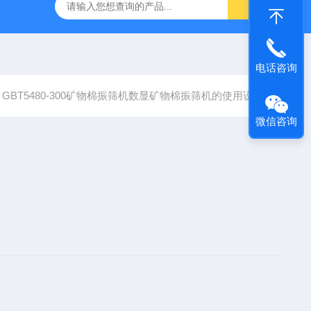
仪
钢结构防火涂料测厚仪
砂基透水砖透水速率试验装置
电话咨询
GBT5480-300矿物棉振筛机数显矿物棉振筛机的使用说明
微信咨询