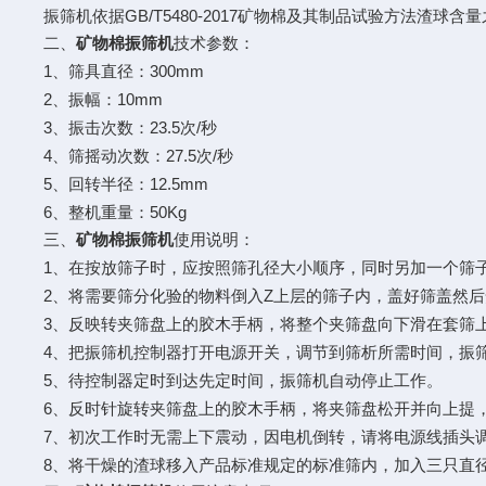
GB/T5480-2017
振筛机依据
矿物棉及其制品试验方法渣球含量
二、
矿物棉振筛机
技术参数：
1
300mm
、筛具直径：
2
10mm
、振幅：
3
23.5
/
、振击次数：
次
秒
4
27.5
/
、筛摇动次数：
次
秒
5
12.5mm
、回转半径：
6
50Kg
、整机重量：
三、
矿物棉振筛机
使用说明：
1
、在按放筛子时，应按照筛孔径大小顺序，同时另加一个筛
2
Z
、将需要筛分化验的物料倒入
上层的筛子内，盖好筛盖然后
3
、反映转夹筛盘上的胶木手柄，将整个夹筛盘向下滑在套筛
4
、把振筛机控制器打开电源开关，调节到筛析所需时间，振
5
、待控制器定时到达先定时间，振筛机自动停止工作。
6
、反时针旋转夹筛盘上的胶木手柄，将夹筛盘松开并向上提
7
、初次工作时无需上下震动，因电机倒转，请将电源线插头
8
、将干燥的渣球移入产品标准规定的标准筛内，加入三只直