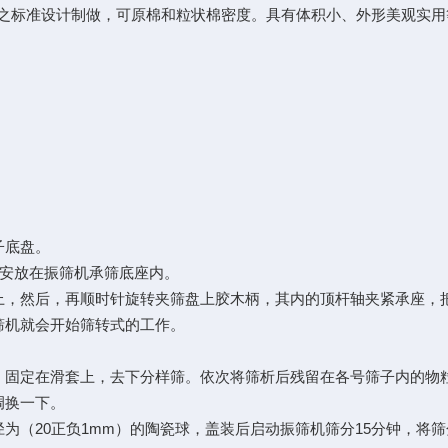
之标准设计制做，可原棉和粒状棉密度。具有体积小、外形美观实用
子底盘。
安放在振筛机承筛底座内。
上，然后，再顺时针旋转夹筛盘上胶木柄，其内的顶杆轴夹紧承座，
筛机就会开始筛转式的工作。
，固定在滑套上，去下分样筛。依次将筛析后残留在各号筛子内的物
调换一下。
20
1mm
15
径为（
正负
）的陶瓷球，盖装后启动振筛机筛分
分钟，将筛