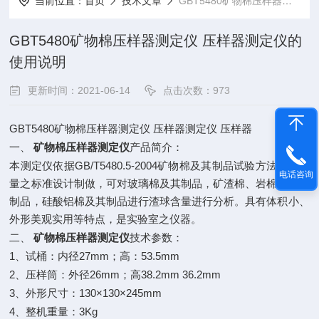
当前位置：
首页
技术文章
GBT5480矿物棉压样器测定仪 压样器测定仪的使用说明
GBT5480矿物棉压样器测定仪 压样器测定仪的
使用说明
更新时间：2021-06-14
点击次数：973
GBT5480
矿物棉压样器测定仪
压样器测定仪
压样器
一、
矿物棉压样器测定仪
产品简介：
GB/T5480.5-2004
本测定仪依据
矿物棉及其制品试验方法渣球含
电话咨询
量之标准设计制做，可对玻璃棉及其制品，矿渣棉、岩棉、及其
制品，硅酸铝棉及其制品进行渣球含量进行分析。具有体积小、
外形美观实用等特点，是实验室之仪器。
二、
矿物棉压样器测定仪
技术参数：
1
27mm
53.5mm
、试桶：内径
；高：
2
26mm
38.2mm 36.2mm
、压样筒：外径
；高
3
130×130×245mm
、外形尺寸：
4
3Kg
、整机重量：