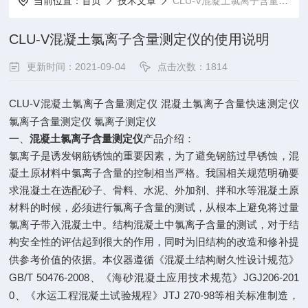
当前位置：
首页
技术文章
CLU-V混凝土氯离子含量测定仪的使用说明
CLU-V混凝土氯离子含量测定仪的使用说明
更新时间：2021-09-04
点击次数：1814
CLU-V
混凝土氯离子含量测定仪
混凝土氯离子含量快速测定仪
氯离子含量测定仪
氯离子测定仪
一、
混凝土氯离子含量测定仪
产品介绍：
氯离子是诱发钢筋锈蚀的重要因素，为了避免钢筋过早锈蚀，混
凝土原材料中氯离子含量的控制相当严格。我国相关规范明确要
求混凝土在选配砂子、骨料、水泥、外加剂、拌和水等混凝土原
材料的时候，必须进行氯离子含量的测试，从根本上避免将过量
氯离子带入混凝土中。结构混凝土中氯离子含量的测试，对于结
构安全性的评估起到很大的作用，同时为旧结构的改造和修补提
参考价值的依据。本仪器遵循《混凝土结构耐久性设计规范》
供
GB/T 50476-2008
JGJ206-201
、《海砂混凝土应用技术规范》
0
JTJ 270-98
、《水运工程混凝土试验规程》
等相关标准制造，