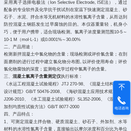
Ion Selective Electrode, ISE
采用离子选择电极法（
法），通过
配备的专业软件及化学抗干扰试剂在室温下快速测定混凝土、砂
石子、水泥、拌合水等无机材料的水溶性氯离子含量，从而达到
防控混凝土钢筋发生过早腐蚀的目的。本仪器重量轻，机身小
10-5
巧，便于用户携带，适合现场检测。氯离子浓度量测范围
～
10-1 M
mol·L-1
0.0001%
30.00%
（
）或
～
二、产品用途：
检测新拌混凝土中氯化物的含量；现场检测或评价氯含量；在剖
,
面磨削的进行过程中建立氯化物分布图
以评价使用寿命；评价
氯化物腐蚀的深度；监测电化学过程中氯离子的含量。
三、
混凝土氯离子含量测定仪
执行标准：
JTJ 270-98
《水运工程混凝土试验规程》
、《混凝土结构耐久性
GB/T 50476-2008
JG
设计规范》
、《海砂混凝土应用技术规范》
J206-2010
SL352-2006
、《水工混凝土试验规程》
、《混凝土外
GB/T 8077-2000
加剂均质性试验方法》
电话咨询
四、产品特点：
1
、可测定混凝土拌合物、硬质混凝土、砂石子、外加剂、水等
材料的水溶性氯离子含量，直接输出以摩尔浓度和百分比为单位