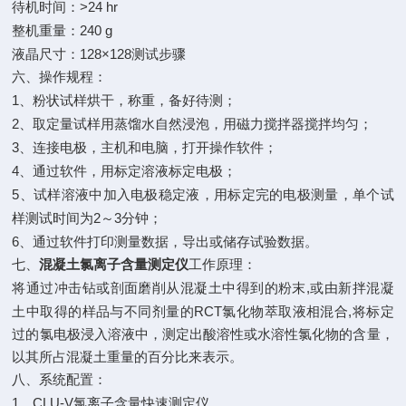
>24 hr
待机时间：
240 g
整机重量：
128×128
液晶尺寸：
测试步骤
六、操作规程：
1
、粉状试样烘干，称重，备好待测；
2
、取定量试样用蒸馏水自然浸泡，用磁力搅拌器搅拌均匀；
3
、连接电极，主机和电脑，打开操作软件；
4
、通过软件，用标定溶液标定电极；
5
、试样溶液中加入电极稳定液，用标定完的电极测量，单个试
2
3
样测试时间为
～
分钟；
6
、通过软件打印测量数据，导出或储存试验数据。
七、
混凝土氯离子含量测定仪
工作原理：
,
将通过冲击钻或剖面磨削从混凝土中得到的粉末
或由新拌混凝
RCT
,
土中取得的样品与不同剂量的
氯化物萃取液相混合
将标定
过的氯电极浸入溶液中，测定出酸溶性或水溶性氯化物的含量，
以其所占混凝土重量的百分比来表示。
八、系统配置：
1
CLU-V
、
氯离子含量快速测定仪