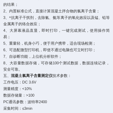
的结果；
2
、内置标准公式，直接计算混凝土拌合物的氯离子含量；
3
、*抗离子干扰剂，去除氰、氨等离子的氧化效应以及锰、铅等
金属离子的络合效应；
4
、大屏幕液晶直显，即时打印，一键完成测试，使用操作简
易；
5
、重量轻，机身小巧，便于用户携带，适合现场检测；
6
、可选配微型打印机，即使不通过电脑也可立时打印；
7
上位机分析软件；
、自诊断功能，
8
100
、大容量数据存储，可存储
个测试数据，数据连续记录，
安全可靠。
五、
混凝土氯离子含量测定仪
技术参数：
DC 3.6V
工作电压：
<10%
测量精度：
>100
数据存储量：
PC
2400
通讯参数：波特率
≤3min
采集时间：