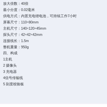
40
放大倍数：
倍
0.02
最小分度：
毫米
7
供电方式：内置充电锂电池，可持续工作
小时
110
80mm
屏幕尺寸：
×
140
120
45mm
主机尺寸：
×
×
42
42
42mm
探头尺寸：
×
×
1.5m
连接线长：
950g
整机重量：
四、构成
1
主机
2
摄像头
3
充电器
4
信号传输线
5
刻度校验板