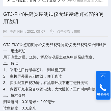
当前位置：
首页
技术文章
GTJ-FKY裂缝宽度测试仪无线裂缝测宽仪的使用说明
GTJ-FKY裂缝宽度测试仪无线裂缝测宽仪的使
用说明
更新时间：2021-09-07
点击次数：990
GTJ-FKY
裂缝宽度测试仪
无线裂缝测宽仪
无线裂缝综合测试仪
一、用途概述
用于测量房屋、道路、桥梁等混凝土建筑中的裂缝宽度。
二、特点
1
、
采用进口传感器芯片，测试精度高
2
、
主机屏幕带有刻度线，便于直读
3
、
探头配置夜视功能，在黑暗环境下也可进行测试
4
、
内置可充电聚合物锂电池，大大延长了工作时间和使用寿命
电话咨询
三、技术参数
0.01
~ 2.00
测量范围：
毫米
毫米
0.01
读数精度：
毫米