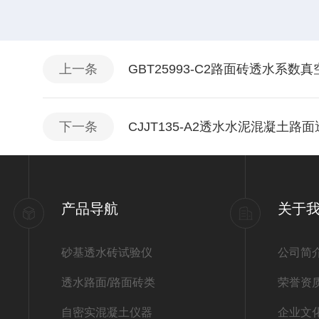
上一条
GBT25993-C2路面砖透水系
下一条
CJJT135-A2透水水泥混凝土
产品导航
关于
砂基透水砖试验仪
公司简
透水路面/路面砖类
荣誉资
自密实混凝土仪器
企业文