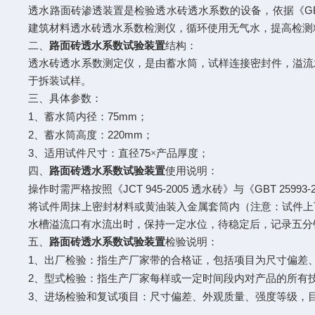
G
透水路面砖渗透装置是检验透水砖透水系数的设备，依据《
建筑材料透水砖透水系数检测仪，循环使用无气水，提高检测
二、
路面砖透水系数试验装置
结构：
透水砖透水系数测定仪，是由蓄水筒，试样连接密封件，溢流
于拆装试样。
三、具体参数：
1
75mm
、蓄水筒内径：
；
2
220mm
、蓄水筒高度：
；
3
75
、适用试件尺寸：直径
×产品厚度；
四、
路面砖透水系数试验装置
使用说明：
JCT 945-2005
GBT 25993-
操作时需严格按照《
透水砖》与《
将试件周抹上密封材料或黄油装入金属套筒内（注意：试件上
水槽溢流口有水流出时，保持一定水位，待稳定后，记录五分
五、
路面砖透水系数试验装置
检验说明：
1
、出厂检验：指生产厂家带的合格证，包括项目为尺寸偏差
2
、型式检验：指生产厂家每样或一定时间段内对产品的所有
3
、进场检验和复试项目：尺寸偏差、外观质量、强度等级，