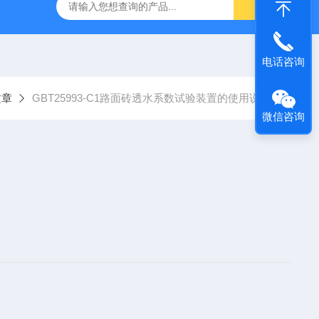
仪
钢结构防火涂料测厚仪
砂基透水砖透水速率试验装置
电话咨询
文章
GBT25993-C1路面砖透水系数试验装置的使用说明
微信咨询