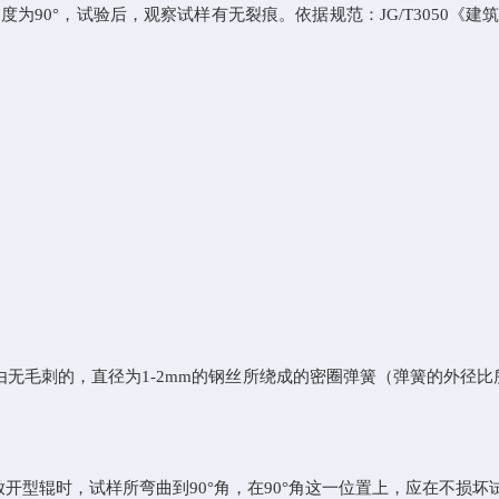
度为
90
°，试验后，观察试样有无裂痕。依据规范：
JG/T3050
《建筑
由无毛刺的，直径为
1-2mm
的钢丝所绕成的密圈弹簧（弹簧的外径比
放开型辊时，试样所弯曲到
90
°角，在
90
°角这一位置上，应在不损坏