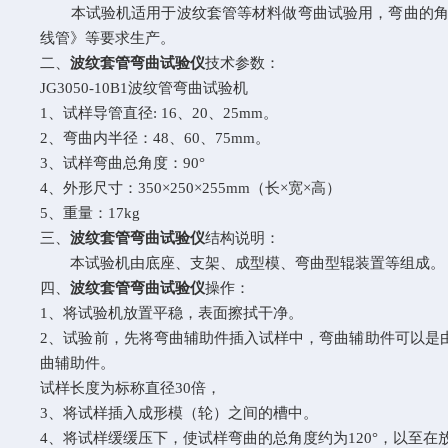
本试验机适用于波纹套管等材料做弯曲试验用，弯曲的角
线管》等要求生产。
二、
波纹套管弯曲试验仪
技术参数：
JG3050-10B1
波纹管弯曲试验机
1
、试样导管直径
: 16
、
20
、
25mm
。
2
、弯曲内半径：
48
、
60
、
75mm
。
3
、试样弯曲总角度：
90
°
4
、外形尺寸：
350
×
250
×
255mm
（长×宽×高）
5
、重量：
17kg
三、
波纹套管弯曲试验仪
结构说明：
本试验机由底座、支架、成型模、弯曲型辊装置等组成。
四、
波纹套管弯曲试验仪
操作：
1
、将试验机放置平稳，表面擦拭干净。
2
、试验前，先将弯曲辅助件插入试样中，弯曲辅助件可以是
曲辅助件。
试样长度为标称直径
30
倍，
3
、将试样插入成形模（轮）之间的槽中。
4
、将试样缓缓压下，使试样弯曲的总角度约为
120
°，以至在