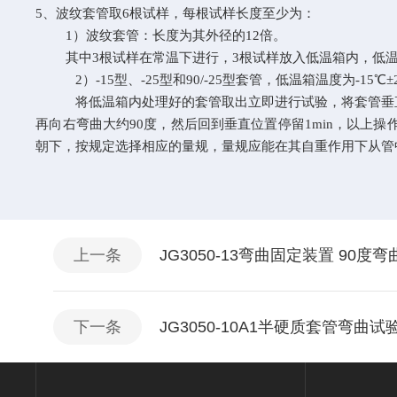
5
、波纹套管取
6
根试样，每根试样长度至少为：
1
）波纹套管：长度为其外径的
12
倍。
其中
3
根试样在常温下进行，
3
根试样放入低温箱内，低
2
）
-15
型、
-25
型和
90/-25
型套管，低温箱温度为
-15
℃±
将低温箱内处理好的套管取出立即进行试验，将套管垂直
再向右弯曲大约
90
度，然后回到垂直位置停留
1min
，以上操
朝下，按规定选择相应的量规，量规应能在其自重作用下从管
上一条
JG3050-13弯曲固定装置 90
下一条
JG3050-10A1半硬质套管弯曲