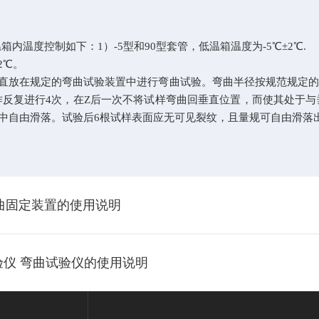
温箱内温度控制如下：
1
）
-5
型和
90
型套管，低温箱温度为
-5
℃±
2
℃
.
2
℃。
放在规定的弯曲试验装置中进行弯曲试验。弯曲半径按规范规定的
作反复进行
4
次，在
Z
后一次不将试样弯曲回垂直位置，而使其处于与
中自由滑落。试验后
6
根试样表面应无可见裂纹，且量规可自由滑落
度弯曲固定装置的使用说明
试验仪 弯曲试验仪的使用说明