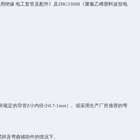
用绝缘 电工套管及配件》及
ZBG33008
《聚氯乙稀塑料波纹电
所规定的导管
Z
小内径小
0.7-1mm
）。或采用生产厂所推荐的弯
试样及弯曲辅助件的情况下。