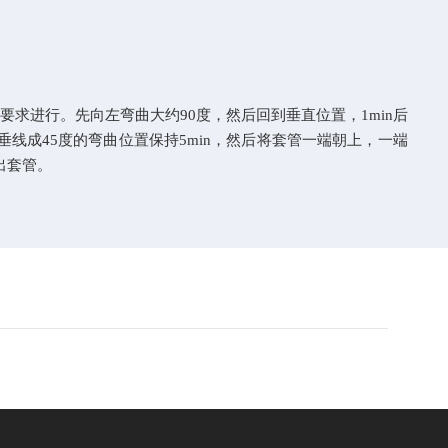
要求进行。先向左弯曲大约
90
度，然后回到垂直位置，
1min
后
垂线成
45
度的弯曲位置保持
5min
，然后将套管一端朝上，一端
出套管。