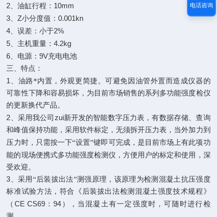
2
10mm
、油缸行程：
电话咨询
3
Z
0.001kn
、
小分度值：
4
2%
、误差：小于
5
4.2kg
、主机重量：
6
9V
、电源：
充电电池
三、特点：
1
、油路*内置，外观更简捷。可避免因油管外置而造成仪器的
可靠性下降和容易损坏，为目前市场销售的系列多功能强度检仪
的更新换代产品。
2
zui
、采用我公司
新开发的智能数字压力表，有数据存储、查询
和峰值保持功能，采用软件标定，无须拆开压力表，当外加力到
有此项功
压力时，只需按一下“设置”键即可完成，是目前市场上
能的现场便携式多功能强度检测仪，方便用户的标定和使用，深
受欢迎。
3
、采用“后装拔出法”测强原理，该原理为检测混凝土抗压强度
标准试验方法，符合《后装拔出法检测混凝土强度技术规程》
CE CS69
94
（
：
），当混凝土有一定强度时，可随时进行检
测。