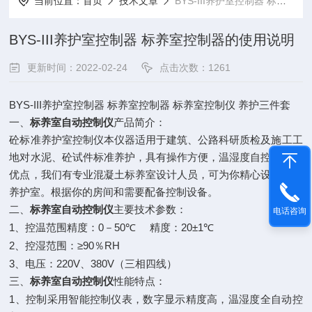
当前位置：
首页
技术文章
BYS-III养护室控制器 标养室控制器的使用说明
BYS-III养护室控制器 标养室控制器的使用说明
更新时间：2022-02-24
点击次数：1261
BYS-III
养护室控制器
标养室控制器
标养室控制仪
养护三件套
一、
标养室自动控制仪
产品简介：
砼标准养护室控制仪本仪器适用于建筑、公路科研质检及施工工
地对水泥、砼试件标准养护，具有操作方便，温湿度自控数显等
优点，我们有专业混凝土标养室设计人员，可为你精心设计你的
养护室。根据你的房间和需要配备控制设备。
二、
标养室自动控制仪
主要技术参数：
电话咨询
1
0
50℃
20±1℃
、控温范围精度：
－
精度：
2
≥90
RH
、控湿范围：
％
3
220V
380V
、电压：
、
（三相四线）
三、
标养室自动控制仪
性能特点：
1
、控制采用智能控制仪表，数字显示精度高，温湿度全自动控