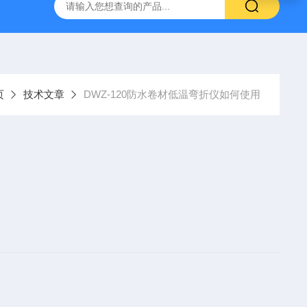
仪
钢结构防火涂料测厚仪
砂基透水砖透水速率试验装置
页
技术文章
DWZ-120防水卷材低温弯折仪如何使用