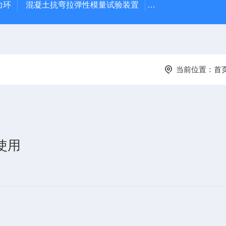
力环
混凝土抗弯拉弹性模量试验装置
混凝土塌落度试验
当前位置：
首
使用
板