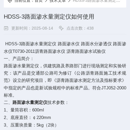
当前位置：
首页
技术文章
HDSS-3路面渗水量测定仪如何使用
HDSS-3路面渗水量测定仪如何使用
更新时间：2025-08-14
点击次数：438
HDSS-3
路面渗水量测定仪
路面渗水仪
路面水分渗透仪
路面渗
T0730-2011
水仪
沥青路面渗水仪
沥青路面渗水试验仪
一、产品简介：
路面渗水量测定仪，供建筑路及养路部门进行现场测定和实验研
究：该产品是交通部公路司为修订《公路沥青路面施工技术规
范》设立的研究项目，即《沥青路面渗水测定方法及指标要求》
JTJ052-2000
中指定的产品也是新试验规程中的标准产品。符合
标准。
二、
路面渗水量测定仪
技术参数：
1
600ml
、量筒容积：
2
220mm
、底座直径：￠
3
5kg
2
、压重块质量：
（
块）