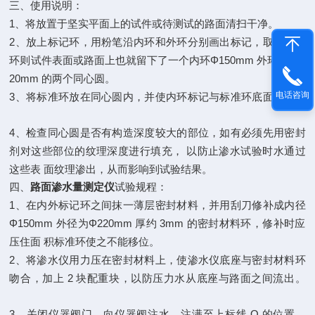
三、使用说明：
1
、将放置于坚实平面上的试件或待测试的路面清扫干净。
2
、放上标记环，用粉笔沿内环和外环分别画出标记，取下标记
Φ150mm
Φ 2
环则试件表面或路面上也就留下了一个内环
外环为
20mm
的两个同心圆。
电话咨询
3
、将标准环放在同心圆内，并使内环标记与标准环底面相吻合
4
、检查同心圆是否有构造深度较大的部位，如有必须先用密封
剂对这些部位的纹理深度进行填充，
以防止渗水试验时水通过
这些表
面纹理渗出，从而影响到试验结果。
四、
路面渗水量测定仪
试验规程：
1
、在内外标记环之间抹一薄层密封材料，并用刮刀修补成内径
Φ150mm
Φ220mm
3mm
外径为
厚约
的密封材料环，修补时应
压住面
积标准环使之不能移位。
2
、将渗水仪用力压在密封材料上，使渗水仪底座与密封材料环
2
吻合，加上
块配重块，以防压力水从底座与路面之间流出。
3
O
、关闭仪器阀门，向仪器阀注水，注满至上标线
的位置。