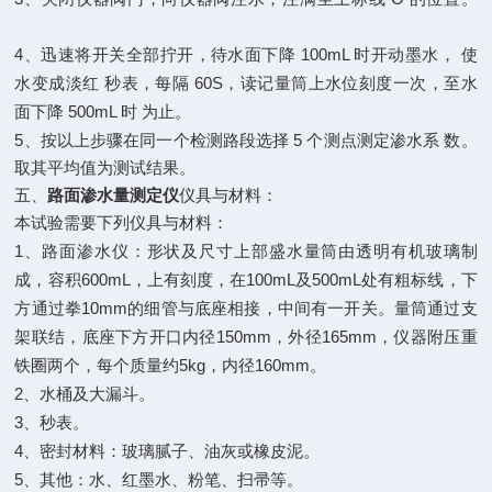
4
100mL
、迅速将开关全部拧开，待水面下降
时开动墨水，
使
60S
水变成淡红
秒表，每隔
，读记量筒上水位刻度一次，至水
500mL
面下降
时
为止。
5
5
、按以上步骤在同一个检测路段选择
个测点测定渗水系
数。
取其平均值为测试结果。
五、
路面渗水量测定仪
仪具与材料：
本试验需要下列仪具与材料：
1
、路面渗水仪：形状及尺寸上部盛水量筒由透明有机玻璃制
600mL
100mL
500mL
成，容积
，上有刻度，在
及
处有粗标线，下
10mm
方通过拳
的细管与底座相接，中间有一开关。量筒通过支
150mm
165mm
架联结，底座下方开口内径
，外径
，仪器附压重
5kg
160mm
铁圈两个，每个质量约
，内径
。
2
、水桶及大漏斗。
3
、秒表。
4
、密封材料：玻璃腻子、油灰或橡皮泥。
5
、其他：水、红墨水、粉笔、扫帚等。