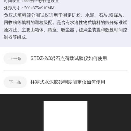
时间设置：
999
分
99
秒任意设置
外形尺寸：
500
×
375
×
910MM
负压式填料筛分测试仪适用于测定矿粉、水泥、石灰
.
粉煤灰、
回收粉等填料的颗粒级配。是含有水溶性物质填料的筛分标准试
验方法。主要由箱体、筛座、吸尘器，旋风尘装置和数显时间控
制器等组成。
STDZ-2/3岩石点荷载试验仪如何使用
上一条
柱塞式水泥胶砂稠度测定仪如何使用
下一条