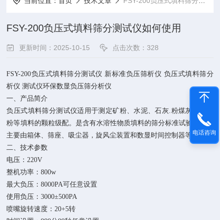
当前位置：
首页
技术文章
FSY-200负压式填料筛分测试仪如何使用
FSY-200负压式填料筛分测试仪如何使用
更新时间：2025-10-15
点击次数：328
FSY-200
负压式填料筛分测试仪 新标准负压筛析仪 负压式填料筛分
析仪 测试仪环保数显负压筛分析仪
一、产品简介
负压式填料筛分测试仪适用于测定矿粉、水泥、石灰
.
粉煤灰、回收
粉等填料的颗粒级配。是含有水溶性物质填料的筛分标准试验方法。
电话咨询
主要由箱体、筛座、吸尘器，旋风尘装置和数显时间控制器等组成。
二、技术参数
电压：
220V
整机功率：
800w
最大负压：
8000PA
可任意设置
使用负压：
3000
±
500PA
喷嘴旋转速度：
20+5
转