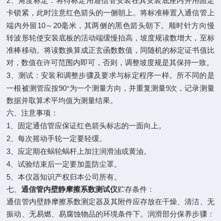
2
、角度标定：将待标定用通信管安装在其安装底座内并用固定
卡锁紧，此时注意红色箭头的一侧朝上。将标准棒置入通信管上
10
20
端内外留
～
毫米，其两侧的黑色箭头朝下。顺时针方向慢
转波形轮使安装底板的活动端缓慢抬高，坡度规读数增大，至标
准棒移动。将读数换算成正玄函数数值，同随机的标定证书值比
对，数值在许可范围内即可，否则，调整坡度规是其保持一致。
3
、测试：安装和调整步骤及要求与标定程序一样。所不同的是
90
9
一根被测管应按
°为一个测量方向，并重复测量
次，记录测量
数据并取算术平均值为测量结果。
六、注意事项：
1
、固定通信管应保证红色箭头标志的一面向上。
2
、每次摇动手轮一定要轻缓。
3
、应定期在蜗轮蜗杆上加注润滑油或黄油。
4
、试验结束后一定要加盖防尘罩。
5
、本仪器知识产权归本公司所有。
七、
通信管内壁静摩擦系数测试仪
贮存条件：
通信管内壁静摩擦系数测定器及其附件应存放在干燥、清洁、无
振动、无易燃、易腐蚀物品的环境条件下。润滑部分保养步骤：