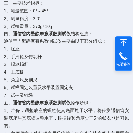
三、主要技术指标：
1
0
45
、测量范围：
°～
°
2
2.0
、测量精度：
′
3
270g
10g
、试棒重量：
±
四、
通信管内壁静摩擦系数测试仪
结构组成：
通信管内壁静摩察系数测试仪主要由以下部分组成：
1
、底座
2
、手摇轮及传动杆
3
电话咨询
、蜗轮蜗杆
4
、上底板
5
、角度尺及副尺
6
、试样固定装置及水平装置固定夹
7
、试棒及链绳
五、
通信管内壁静摩擦系数测试仪
操作步骤：
1
、准备：调整底座的螺栓使其底面处于水平，将待测通信管安
5
装底座与其底板调整水平，根据经验角度少于
°的状况也是可以
的。