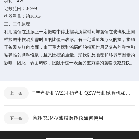
功耗：
4W
记数范围：
0~999
机器重量：约
18KG
三、工作原理
利用摆锤在漆膜上一定振幅中停止摆动所需时间与摆锤在玻璃板上同
样振幅中摆动所需时间的比值来表示。有一定重量和形状的摆，接触
于被测皮膜的表面，由于重力摆和涂层间的相互作用是复杂的弹性和
粘弹性的两种性质，且又因摆的重量、形状以及地理和环境等因素的
影响，因此，表面愈软，接触于这一表面的重力摆的摆幅衰减愈快。
T型弯折机WZJ-II折弯机QZW弯曲试验机如何使用
上一条
磨耗仪JM-V漆膜磨耗仪如何使用
下一条