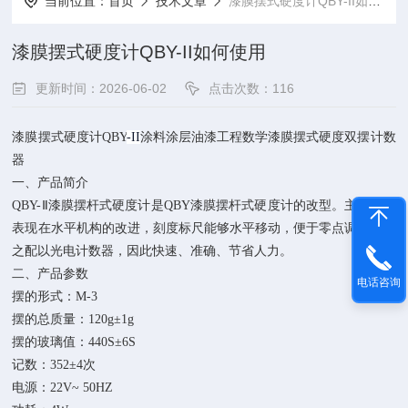
当前位置：
首页
技术文章
漆膜摆式硬度计QBY-II如何使用
漆膜摆式硬度计QBY-II如何使用
更新时间：2026-06-02
点击次数：116
漆膜摆式硬度计
QBY
-II
涂料涂层油漆工程数学漆膜摆式硬度双摆计数
器
一、产品简介
QBY-
Ⅱ漆膜摆杆式硬度计是
QBY
漆膜摆杆式硬度计的改型。主要特点
表现在水平机构的改进，刻度标尺能够水平移动，便于零点调整，加
之配以光电计数器，因此快速、准确、节省人力。
二、产品参数
电话咨询
摆的形式：
M-3
摆的总质量：
120g
±
1g
摆的玻璃值：
440S
±
6S
记数：
352
±
4
次
电源：
22V~ 50HZ