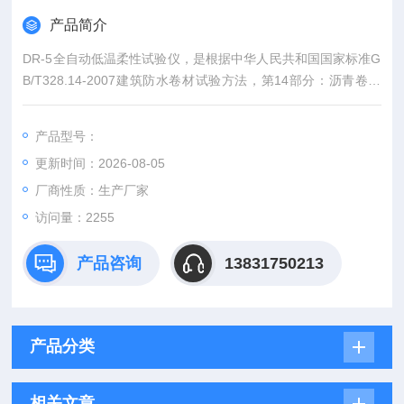
产品简介
DR-5全自动低温柔性试验仪，是根据中华人民共和国国家标准G
B/T328.14-2007建筑防水卷材试验方法，第14部分：沥青卷材
—低温柔性，对低温柔性试验装置的要求，由我公司研制开发的
一款新产品。仪器主机全部采用304材质不锈钢制作，动力源采
产品型号：
用永磁低速电机驱动，双动8平行排列，可同时作正、反面各五
更新时间：2026-08-05
个试样。控制器采用智能温度控制仪、数显时间继电器及相关元
器件。
厂商性质：生产厂家
访问量：2255
产品咨询
13831750213
产品分类
相关文章