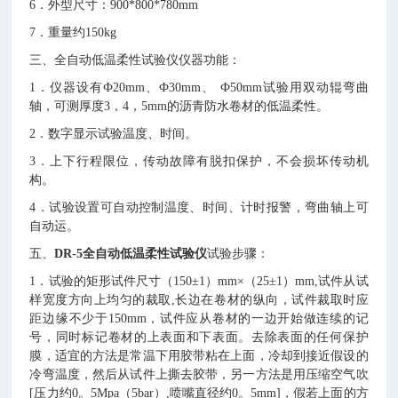
6．外型尺寸：900*800*780mm
7．重量约150kg
三、全自动低温柔性试验仪仪器功能：
1．仪器设有Ф20mm、Ф30mm、 Ф50mm试验用双动辊弯曲
轴，可测厚度3，4，5mm的沥青防水卷材的低温柔性。
2．数字显示试验温度、时间。
3．上下行程限位，传动故障有脱扣保护，不会损坏传动机
构。
4．试验设置可自动控制温度、时间、计时报警，弯曲轴上可
自动运。
五、
DR-5
全自动低温柔性试验仪
试验步骤：
1．试验的矩形试件尺寸（150±1）mm×（25±1）mm,试件从试
样宽度方向上均匀的裁取,长边在卷材的纵向，试件裁取时应
距边缘不少于150mm，试件应从卷材的一边开始做连续的记
号，同时标记卷材的上表面和下表面。去除表面的任何保护
膜，适宜的方法是常温下用胶带粘在上面，冷却到接近假设的
冷弯温度，然后从试件上撕去胶带，另一方法是用压缩空气吹
[压力约0。5Mpa（5bar）,喷嘴直径约0。5mm]，假若上面的方