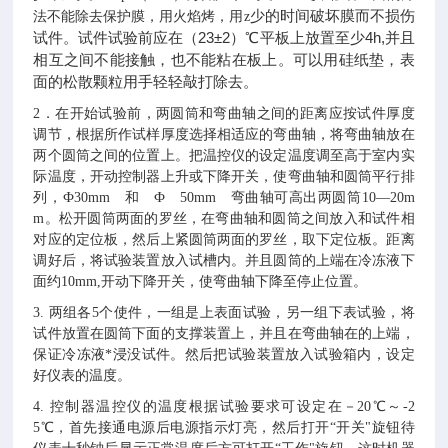
少的时间破坏膜而不损伤
法不能除去保护膜，用火焰烤，用z
试件。试件试验前应在（23±2）℃平板上放置至少4h,并且
相互之间不能接触，也不能粘在板上。可以用硅纸垫，表
面的松散颗粒用手轻轻敲打除去。
2．在开始试验前，两圆筒和弯曲轴之间的距离应按试件厚度
调节，根据所作试样厚度选择相适应的弯曲轴，将弯曲轴放在
两个圆筒之间的位置上。把温控仪的设定温度调至高于室内实
际温度，开动控制器上升或下降开关，使弯曲轴和圆筒平行排
列，Ф30mm 和 Ф 50mm 弯曲轴可高出两圆筒10—20m
m。松开圆筒两面的罗丝，在弯曲轴和圆筒之间放入和试件相
对应的定位板，然后上紧圆筒两面的罗丝，取下定位板。距离
调好后，将试验装置放入试槽内。并且圆筒的上端在冷冻液下
面约10mm,开动下降开关，使弯曲轴下降至停止位置。
3. 两组各5个使件，一组是上表面试验，另一组下表试验，将
试件放置在圆筒下面的支撑装置上，并且在弯曲轴在的上端，
保证冷冻液*浸没试件。然后把试验装置放入试验箱内，设定
好仪表的温度。
4. 控制器温控仪的温度根据试验要求可设定在－20℃～-2
5℃，首先接通电源后电源指示灯亮，然后打开“开关"旋钮待