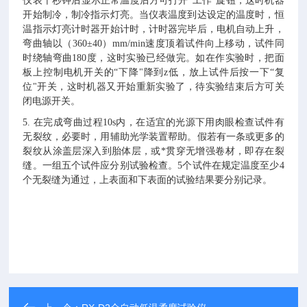
仪表十秒钟后显示正常温度后方可打开“工作"旋钮，这时机器
开始制冷，制冷指示灯亮。当仪表温度到达设定的温度时，恒
温指示灯亮计时器开始计时，计时器完毕后，电机自动上升，
弯曲轴以（360±40）mm/min速度顶着试件向上移动，试件同
时绕轴弯曲180度，这时实验已经做完。如在作实验时，把面
板上控制电机开关的“下降"降到z低，放上试件后按一下“复
位"开关，这时机器又开始重新实验了，待实验结束后方可关
闭电源开关。
5. 在完成弯曲过程10s内，在适宜的光源下用肉眼检查试件有
无裂纹，必要时，用辅助光学装置帮助。假若有一条或更多的
裂纹从涂盖层深入到胎体层，或*贯穿无增强卷材，即存在裂
缝。一组五个试件应分别试验检查。5个试件在规定温度至少4
个无裂缝为通过，上表面和下表面的试验结果要分别记录。