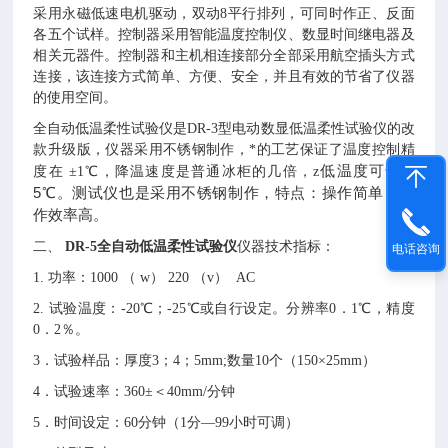
采用永磁低速电机驱动，双动8平行排列，可同时作正、反面
各五个试样。控制器采用智能温度控制仪、数显时间继电器及
相关元器件。控制器和主机相连接部分全部采用航空插头方式
连接，该连接方式简单、方便、安全，并且有效的节省了仪器
的使用空间。
全自动低温柔性试验仪是DR-3型电动数显低温柔性试验仪的改
款升级版，仪器采用不锈钢制作，*的工艺保证了温度控制精
低温度可达-3
度在 ±1℃，降温速度是普通冰柜的几倍，z
5℃。测试仪也是采用不锈钢制作，特点：操作简单，工
作效率高。
二、
DR-5
全自动低温柔性试验仪
仪器技术指标：
电话咨询
1. 功率：1000 （ w） 220 （v） AC
2. 试验温度：-20℃；-25℃或自行设定。分辨率0．1℃，精度
0．2％。
3．试验样品：厚度3；4；5mm;数量10个（150×25mm）
4．试验速率：360±＜40mm/分钟
5．时间设定：60分钟（1分—99小时可调）