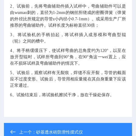
2
、试验前，先将弯曲辅助件插入试样中，弯曲辅助件可以是
由
wumao
刺的，直径为
1-2mm
的钢丝所绕成的密圈弹簧（弹簧
的外径比所规定的导管
z
小内径小
0.7-1mm
）。或采用生产厂所
推荐的弯曲辅助件。试样长度为标称直径
30
倍
；
3
、将试验机的手柄抬起，将试样插入成形模和弯曲型辊
（轮）之间的槽中。
4
、将手柄缓缓压下，使试样弯曲的总角度约为
120°
，以至在
放开型辊时，试样所弯曲到
90°
角，在
90°
角这一
wei
置上，应
在不损坏试样及弯曲辅助件的情况下。
5
、试验后，观察试样有无裂痕，焊缝不应开裂，导管的截面
应不过度变形。试验后，导管用相应量规在其自身重量下应该
正常通过。
6
、试验结束后，将试验机擦拭干净，放在干燥处保存。
上一个：
砂基透水砖防滑性摆式仪