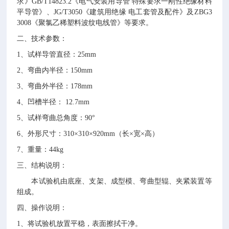
求》
GB/T14823.2
《电气安装用导管 特殊要求一刚性绝缘材料
平导管》
、
JG/T3050
《建筑用绝缘 电工套管及配件》及
ZBG3
3008
《聚氯乙稀塑料波纹电线管》等要求。
二、技术参数：
1
、试样导管直径
：
25mm
2
、弯曲内半径
：
150mm
3
、弯曲外半径
：
178mm
4
、凹槽半径
：
12.7mm
5
、试样弯曲总角度：
90°
6
、外形尺寸：
310×310×920mm
（长
×
宽
×
高）
7
、重量：
44kg
三、结构说明：
本试验机由底座、支架、成型模、弯曲型辊、夹紧装置等
组成。
四、操作说明：
1
、将试验机放置平稳，表面擦拭干净。