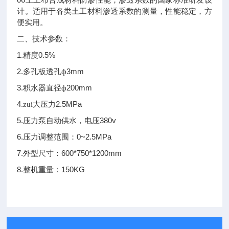
土工布合成材料防渗性能，渗透系数的国家标准研发设
计。适用于各类土工材料渗透系数的测量，性能稳定，方
便实用。
二、技术参数：
1.
0.5%
精度
2.
3mm
多孔板透孔ф
3.
200mm
积水器直径ф
4.
2.5MPa
zui大压力
5.
380v
压力泵自动供水，电压
6.
0~2.5MPa
压力调整范围：
7.
600*750*1200mm
外型尺寸：
8.
150KG
整机重量：