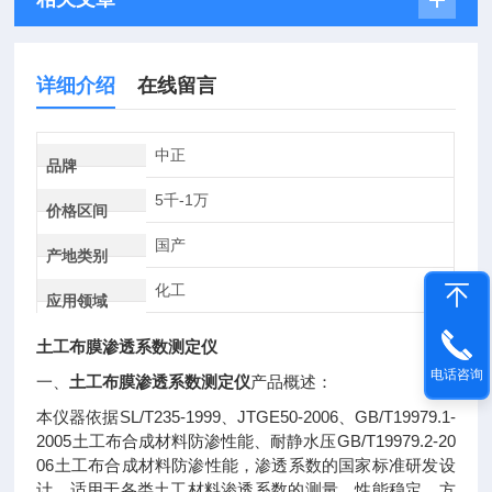
详细介绍
在线留言
中正
品牌
5千-1万
价格区间
国产
产地类别
化工
应用领域
土工布膜渗透系数测定仪
电话咨询
一、
土工布膜渗透系数测定仪
产品概述：
SL/T235-1999
JTGE50-2006
GB/T19979.1-
本仪器依据
、
、
2005
GB/T19979.2-20
土工布合成材料防渗性能、耐静水压
06
土工布合成材料防渗性能，渗透系数的国家标准研发设
计。适用于各类土工材料渗透系数的测量，性能稳定，方