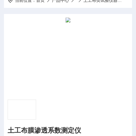
当前位置：
首页
产品中心
土工布类试验仪器
TH-
土工布膜渗透系数测定仪