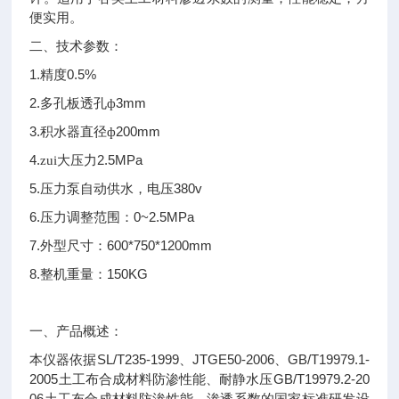
便实用。
二、技术参数：
1.
0.5%
精度
2.
3mm
多孔板透孔ф
3.
200mm
积水器直径ф
4.
2.5MPa
zui大压力
5.
380v
压力泵自动供水，电压
6.
0~2.5MPa
压力调整范围：
7.
600*750*1200mm
外型尺寸：
8.
150KG
整机重量：
一、产品概述：
SL/T235-1999
JTGE50-2006
GB/T19979.1-
本仪器依据
、
、
2005
GB/T19979.2-20
土工布合成材料防渗性能、耐静水压
06