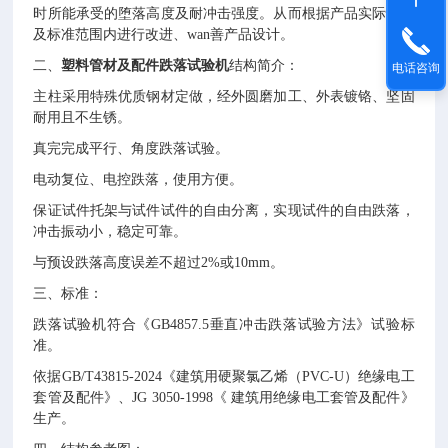
时所能承受的堕落高度及耐冲击强度。
从而根据产品实际情况
及标准范围内进行改进、wan善产品设计。
二、
塑料管材及配件跌落试验机
结构简介：
电话咨询
主柱采用特殊优质钢材定做，经外圆磨加工、外表镀铬、坚固
耐用且不生锈。
真完完成平行、角度跌落试验。
电动复位、电控跌落，使用方便。
保证试件托架与试件试件的自由分离，实现试件的自由跌落，
冲击振动小，稳定可靠。
与预设跌落高度误差不超过
2%或10mm。
三、标准：
跌落试验机符合《
GB4857.5垂直冲击跌落试验方法》试验标
准。
依据
GB/T43815-2024《建筑用硬聚氯乙烯（PVC-U）绝缘电工
套管及配件》、JG 3050-1998《 建筑用绝缘电工套管及配件》
生产。