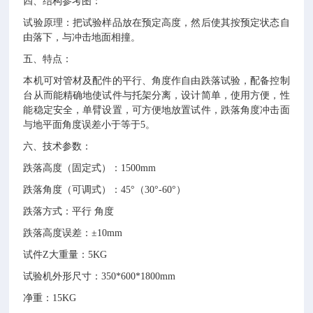
四、结构参考图：
试验原理：把试验样品放在预定高度，然后使其按预定状态自
由落下，与冲击地面相撞。
五、特点：
本机可对管材及配件的平行、角度作自由跌落试验，配备控制
台从而能精确地使试件与托架分离，设计简单，使用方便，性
能稳定安全，单臂设置，可方便地放置试件，跌落角度冲击面
与地平面角度误差小于等于
5。
六、技术参数：
跌落高度（固定式）：
1500mm
跌落角度（可调式）：
45°（30°-60°）
跌落方式：平行
角度
跌落高度误差：
±10mm
试件
Z大重量：5KG
试验机外形尺寸：
350*600*1800mm
净重：
15KG