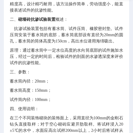
精度高，设计精巧耐用，该方法操作简单，劳动强度小，能直
接表述试件的抗渗性能。
二、
砌墙砖抗渗试验装置
概述：
抗渗试验装置包括有蓄水筒、试件压筒、橡胶密封垫。试件
压筒安装于蓄水筒的底部，蓄水筒底部设有直径为
20mm
的圆
孔，蓄水筒的筒体高度为150cm
，高出水位请用海绵吸出。
原理：通过蓄水筒中一定水位高度的水向筒底部的试件施加水
压，经过一定的时间后，检验试件的剖面的水渗透深度来评价
试件的抗渗性能。
三、参数：
蓄水筒内径：
20mm
；
蓄水筒高度：
150mm
；
试件筒内径：
100mm
；
四、使用说明：
在三个不同装饰砌块的装饰面上，采用直径为
100mm
的金刚石
钻头直接取样；对于空心砌砖应避开肋取样。将试样浸入20
±5
℃的水中，水面应高出试样200mm
以上，2
小时后将试样从