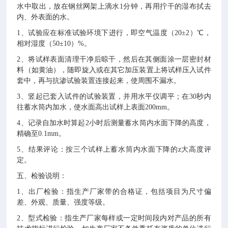
水中取出，放在钢丝网架上滴水1
分钟，再用拧干的湿布拭去
内、外表面的水。
1
、试验应在标准试验环境下进行，即空气温度（20
±2
）℃，
相对湿度（50
±10
）%
。
2
、将试样表面清理干净后晾干，然后在其侧面涂一层密封材
料（如黄油），随即旋入或在其它加压装置上将试样压入试件
套中，再与抗渗试验装置连接起来，使周围不漏水。
3
、竖起已套入试件的试验装置，并用水平仪调平；在30
秒内
往蓄水筒内加水，使水面高出试样上表面200mm
。
4
、记录自加水时算起2
小时后测量蓄水筒内水面下降的高度，
精确至0.1mm
。
5
、结果评论：按三个试样上蓄水筒内水面下降的z
大高度评
定。
五、检验说明：
1
、出厂检验：指生产厂家带的合格证，包括项目为尺寸偏
差、外观、质量、强度等级。
2
、型式检验：指生产厂家每样或一定时间段内对产品的所有