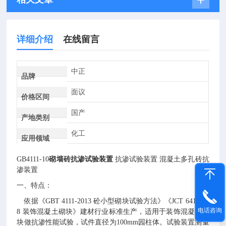
详细介绍
在线留言
中正
品牌
面议
价格区间
国产
产地类别
化工
应用领域
GB4111-10
砌墙砖抗渗试验装置
抗渗试验装置 混凝土多孔砖抗
渗装置
一、特点：
依据《
GBT 4111-2013
砼小型砌块试验方法》《JCT 641-200
电话咨询
8
装饰混凝土砌块》建材行业标准生产，适用于装饰混凝土砌
块做抗渗性能试验，试件直径为100mm
园柱体。试验装置测量