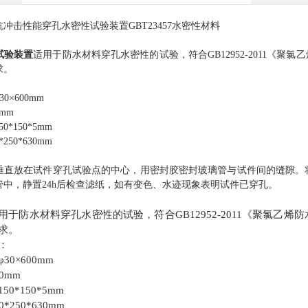
抗冲击性能
穿孔
水密
性试验装置
GBT23457水密性材料
：
试验装置
适用于防水材料穿孔水密性的试验，符合
GB12952-2011《
求。
：
30×600mm
0mm
50*150*5mm
0*250*630mm
：
垂直放在试件穿孔试验点的中心，用密封胶密封玻璃管与试件间的缝隙。
管中，静置24h后检查滤纸，如有变色、水迹现象表明试件已穿孔。
于防水材料穿孔水密性的试验，符合GB12952-2011《聚氯乙烯防水
求。
：
0×600mm
0mm
0*150*5mm
*250*630mm