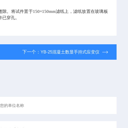
。将试件置于150×150mm滤纸上，滤纸放置在玻璃板
件已穿孔。
下一个：
YB-25混凝土数显手持式应变仪