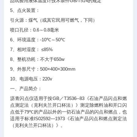
GB/T514
品试验用液体温度计技术条件
的规定
5
、点火装置：
引火源：煤气（或其它民用可燃气，下同）
0.6
0.8
喷口孔径：
～
毫米
6
-10℃
50℃
、环境温度：
～
7
≤85%
、相对湿度：
8
650w
、整机功耗：不大于
9
500×400×300mm
、外形尺寸：
10
220v
、电源电压：
一、
产品简介：
GB
T3536--83
沥青闪点仪适用于按
／
《石油产品闪点和燃
点测定法（克利夫兰开口杯法）》测定除燃料油和开口闪
79℃
点低于
的产品以外的一切石油产品的闪点和燃点，也
IS02592—1973
适用于标准
《石油产品闪点和燃点测定法
（克利夫兰开口杯法）》。