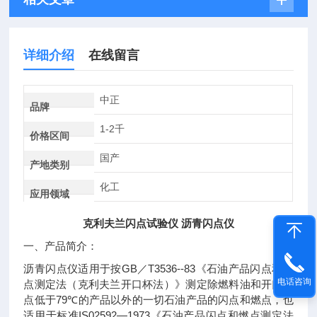
详细介绍
在线留言
中正
品牌
1-2千
价格区间
国产
产地类别
化工
应用领域
克利夫兰闪点试验仪 沥青闪点仪
一、
产品简介：
GB
T3536--83
沥青闪点仪适用于按
／
《石油产品闪点和燃
电话咨询
点测定法（克利夫兰开口杯法）》测定除燃料油和开口闪
79℃
点低于
的产品以外的一切石油产品的闪点和燃点，也
IS02592—1973
适用于标准
《石油产品闪点和燃点测定法