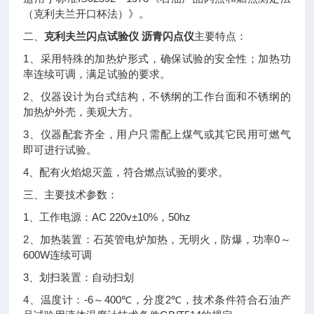
（克利夫兰开口杯法）》。
克利夫兰闪点试验仪 沥青闪点仪
二、
主要特点：
1
、采用特殊的加热炉形式，确保试验的安全性；加热功
率连续可调，满足试验的要求。
2
、仪器设计为台式结构，不锈纲的工作台面和不锈纲的
加热炉外壳，美观大方。
3
、仪器配套齐全，用户只需配上煤气或其它民用可燃气
即可进行试验。
4
、配有火焰熄灭盖，符合燃点试验的要求。
三、
主要技术参数：
1
AC 220v±10%
50hz
、工作电源：
，
2
0
、加热装置：石英管电炉加热，无明火，防爆，功率
～
600W
连续可调
3
、划扫装置：自动扫划
4
-6
400℃
2℃
、温度计：
～
，分度
，技术条件符合石油产