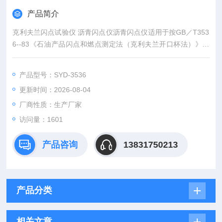
产品简介
克利夫兰闪点试验仪 沥青闪点仪沥青闪点仪适用于按GB／T353
6--83《石油产品闪点和燃点测定法（克利夫兰开口杯法）》测
定除燃料油和开口闪点低于79℃的产品以外的一切石油产品的闪
点和燃点，也适用于标准IS02592—1973《石油产品闪点和燃点
产品型号：SYD-3536
测定法（克利夫兰开口杯法）》。
更新时间：2026-08-04
厂商性质：生产厂家
访问量：1601
产品咨询
13831750213
产品分类
相关文章