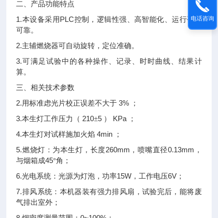
二、
产品功能特点
1.
PLC
电话咨询
本设备采用
控制，逻辑性强、高智能化、运行平稳
可靠。
2.
主辅燃烧器可自动旋转，定位准确。
3.
可满足试验中的各种操作、记录、时时曲线、结果计
算。
三、
相关技术参数
2.
3%
用标准虑光片校正误差不大于
；
3.
210
5
KPa
本生灯工作压力（
±
）
；
4.
4min
本生灯对试样施加火焰
；
5.
260mm
0.13mm
燃烧灯：为本生灯，长度
，喷嘴直径
，
45
与烟箱成
°角；
6.
15W
6V
光电系统：光源为灯泡，功率
，工作电压
；
7.
排风系统：本机器装有强力排风扇，试验完后，能将废
气排出室外；
8.
0~100%