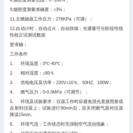
烟密度测量范围：
；
9.
3%
烟密度测量准确度：±
；
11.
276KPa
主燃烧器工作压力：
（可调）；
12.
自动计时，自动点火，自动排烟；光通量可分阶段性线
性校正试测试数据
更准确；
工作条件
1.
0
-40
环境温度：
℃
℃；
2.
85
相对湿度：≤
％
3.
220V
10
50HZ
100W
供电电压及功率：
±
％、
、
；
4.
0-0.3MPa
燃气压力：
（可调节）；
5.
环境及试验要求：仪器工作时应避免强光直接照射或
90min
反射到仪器上；试验进行
后，应关闭燃气源对仪器
15min
降温
。
6.
环境气流：工作状态时无强制空气流动现象；