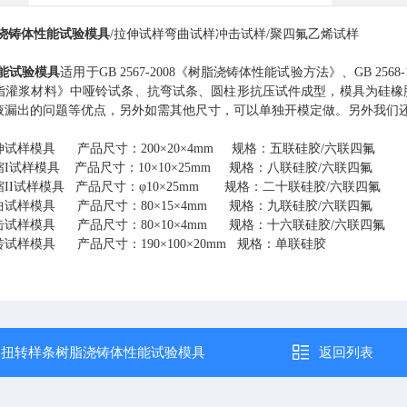
浇铸体性能试验模具
/拉伸试样弯曲试样
冲击试样
/聚四氟乙烯试样
能试验模具
适用于
GB 2567-2008《树脂浇铸体性能试验方法》、GB 256
脂灌浆材料》中哑铃试条、抗弯试条、圆柱形抗压试件成型，模具为硅橡
液漏出的问题等优点
，另外如需其他尺寸，可以单独开模定做。另外我们
伸试样模具
产品尺寸：
200×20×4mm 规格：五联硅胶/六联四氟
缩
I试样模具 产品尺寸：10×10×25mm 规格：八联硅胶/六联四氟
缩
II试样模具 产品尺寸：φ10×25mm 规格：二十联硅胶/六联四氟
曲试样模具
产品尺寸：
80×15×4mm 规格：九联硅胶/六联四氟
击试样模具
产品尺寸：
80×10×4mm 规格：十六联硅胶/六联四氟
转
试样模具
产品尺寸：
190×100×20mm 规格：单联硅胶
：
扭转样条树脂浇铸体性能试验模具
返回列表