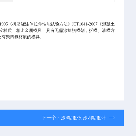
8-1995《树脂浇注体拉伸性能试验方法》JCT1041-2007《混凝土
胶材质，相比金属模具，具有无需涂抹脱模剂，拆模、清模方
还有聚四氟材质的模具。
下一个：
涂4粘度仪 涂四粘度计