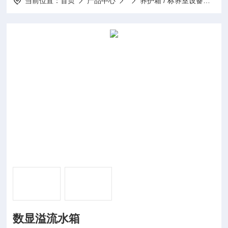
当前位置：
首页
产品中心
养护箱 / 标养室设备
TD
数显溢流水箱