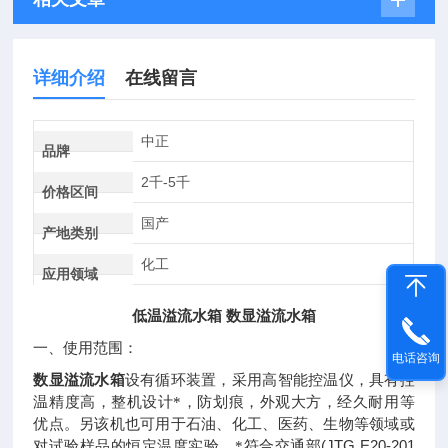
详细介绍
在线留言
中正
品牌
2千-5千
价格区间
国产
产地类别
化工
应用领域
低温溢流水箱
数显溢流水箱
一、
使用范围：
电话咨询
数显溢流水箱
设有循环装置，采用高智能控温仪，具有控
温精度高，整机设计*，防划痕，外观大方，经久耐用等
优点。另该机也可用于石油、化工、医药、生物等领域或
(JTG E20-201
对试验样品的恒定温度实验。*符合交通部