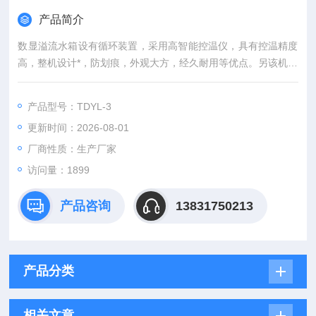
产品简介
数显溢流水箱设有循环装置，采用高智能控温仪，具有控温精度
高，整机设计*，防划痕，外观大方，经久耐用等优点。另该机也
可用于石油、化工、医药、生物等领域或对试验样品的恒定温度
实验。*符合交通部（JTG E20-2011）标准。
产品型号：TDYL-3
更新时间：2026-08-01
厂商性质：生产厂家
访问量：1899
产品咨询
13831750213
产品分类
相关文章