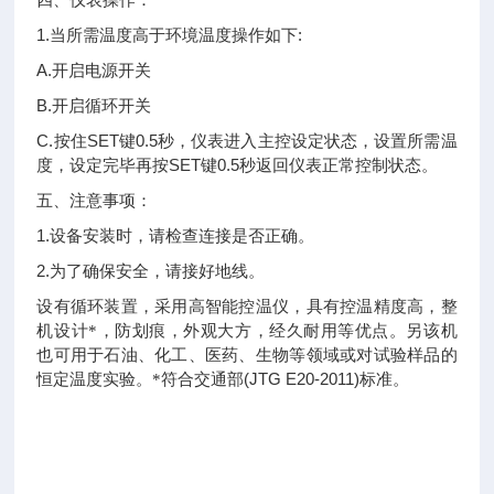
四、仪表操作：
1.
:
当所需温度高于环境温度操作如下
A.
开启电源开关
B.
开启循环开关
C.
SET
0.5
按住
键
秒，仪表进入主控设定状态，设置所需温
SET
0.5
度，设定完毕再按
键
秒返回仪表正常控制状态。
五、注意事项：
1.
设备安装时，请检查连接是否正确。
2.
为了确保安全，请接好地线。
设有循环装置，采用高智能控温仪，具有控温精度高，整
机设计*，防划痕，外观大方，经久耐用等优点。另该机
也可用于石油、化工、医药、生物等领域或对试验样品的
(JTG E20-2011)
恒定温度实验。*符合交通部
标准。