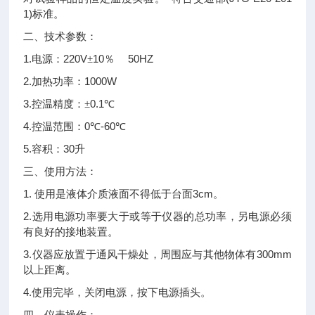
1)
标准。
二、
技术参数：
1.
220V
10
50HZ
电源：
±
％
2.
1000W
加热功率：
3.
0.1
控温精度：±
℃
4.
0
-60
控温范围：
℃
℃
5.
30
容积：
升
三、
使用方法：
1.
3cm
使用是液体介质液面不得低于台面
。
2.
选用电源功率要大于或等于仪器的总功率，另电源必须
有良好的接地装置。
3.
300mm
仪器应放置于通风干燥处，周围应与其他物体有
以上距离。
4.
使用完毕，关闭电源，按下电源插头。