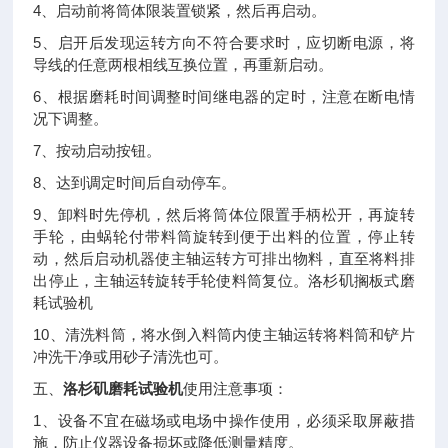
4
、启动前将筒体限装置锁紧，然后再启动。
5
、启开后发现运转方向不符合要求时，应切断电源，将
导线的任意两根相线互换位置，再重新启动。
6
、根据磨耗时间调整时间继电器的定时，注意在断电情
况下调整。
7
、按动启动按钮。
8
、达到调定时间后自动停车。
9
、卸料时先停机，然后将筒体位限置手柄松开，再旋转
手轮，由蜗轮付带料筒旋转到便于出料的位置，停止转
动，然后启动机器使主轴运转方可排出物料，直至将料排
出停止，主轴运转旋转手轮使料筒复位。洛杉矶搁板式磨
耗试验机
10
、清洗料筒，将水倒入料筒内使主轴运转将料筒和铲片
冲洗干净或用砂子清洗也可。
五、
洛杉矶磨耗试验机
使用注意事项：
1
、设备不宜在磁场或电场中操作使用，必须采取屏蔽措
施，防止仪器设备损坏或降低测量精度。