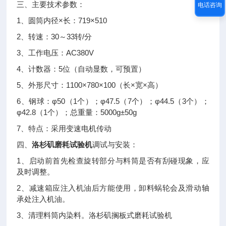
三、
主要技术参数：
电话咨询
1
×
719×510
、圆筒内径
长：
2
30
33
/
、转速：
～
转
分
3
AC380V
、工作电压：
4
5
、计数器：
位（自动显数，可预置）
5
1100×780×100
×
×
、外形尺寸：
（长
宽
高）
6
φ50
1
φ47.5
7
φ44.5
3
、钢球：
（
个）；
（
个）；
（
个）；
φ42.8
1
5000g±50g
（
个）；总重量：
7
、特点：采用变速电机传动
四、
洛杉矶磨耗试验机
调试与安装：
1
、启动前首先检查旋转部分与料筒是否有刮碰现象，应
及时调整。
2
、减速箱应注入机油后方能使用，卸料蜗轮会及滑动轴
承处注入机油。
3
、清理料筒内染料。洛杉矶搁板式磨耗试验机