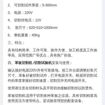
2
5-300mm
、
可切割试件厚度：
3
220V
、
电源：
4
12V
、
切割丝电压：
5
620
510
1000mm
、
形尺寸：
×
×
6
45Kg
、
整机重量：
三、
特点：
具有结构简单、工作可靠、操作方便、加工精度及工作效
率高、应用范围广等优点，具有推广价值。
苯板切割机 /切割试验机
四、
安装与使用：
220V
确认接好电源
并有可靠接地。按工作台面调整好靠尺
尺寸。准备好被切割试件，打开电源开关。根据所切割试
件的厚度掌握好切割速度，切割完毕关闭电源开关。
使用请注意在切割时头及手部切勿接触切割丝以防烫伤。
苯板切割机适用于切割各种苯板之仪器。具有切割精度高
使用灵活方便等特点。是试验室理想的配套设备。