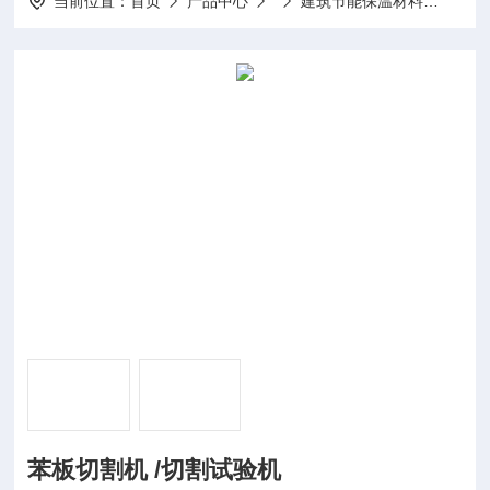
当前位置：
首页
产品中心
建筑节能保温材料
SYL
苯板切割机 /切割试验机