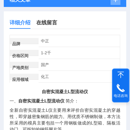
详细介绍
在线留言
中正
品牌
1-2千
价格区间
国产
产地类别
化工
应用领域
自密实混凝土L型流动仪
电话咨询
自密实混凝土L型流动仪
一、
简介：
L
全新自密实混凝土
仪主要用来评价自密实混凝土的穿越
性，即穿越密集钢筋的能力。用优质不锈钢制做，本方法
L
所采用的模具主要包括一个用钢板做成的
型箱、隔板活
动门、可拆卸的钢筋网片等。