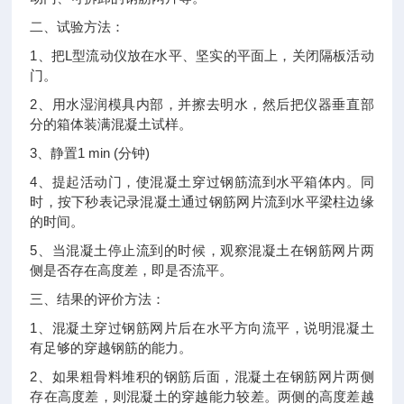
二、
试验方法：
1
L
、把
型流动仪放在水平、坚实的平面上，关闭隔板活动
门。
2
、用水湿润模具内部，并擦去明水，然后把仪器垂直部
分的箱体装满混凝土试样。
3
1 min (
)
、静置
分钟
4
、提起活动门，使混凝土穿过钢筋流到水平箱体内。同
时，按下秒表记录混凝土通过钢筋网片流到水平梁柱边缘
的时间。
5
、当混凝土停止流到的时候，观察混凝土在钢筋网片两
侧是否存在高度差，即是否流平。
三、
结果的评价方法：
1
、混凝土穿过钢筋网片后在水平方向流平，说明混凝土
有足够的穿越钢筋的能力。
2
、如果粗骨料堆积的钢筋后面，混凝土在钢筋网片两侧
存在高度差，则混凝土的穿越能力较差。两侧的高度差越