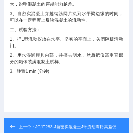
大，说明混凝土的穿越能力越差。
3
、自密实混凝土穿越钢筋网片流到水平梁边缘的时间，
可以在一定程度上反映混凝土的流动性。
二、
试验方法：
1
L
、把
型流动仪放在水平、坚实的平面上，关闭隔板活动
门。
2
、用水湿润模具内部，并擦去明水，然后把仪器垂直部
分的箱体装满混凝土试样。
3
1 min (
)
、静置
分钟
上一个：
JGJT283-J自密实混凝土J环流动障碍高差仪