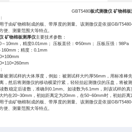
GBT5480
板式测微仪 矿物棉板
介：
GB/T5480
用于由矿物棉制成的板、带厚度的测量。该测微仪是依据
方便、测量范围大等特点。
仪 矿物棉板测厚仪
主要技术参数：
0
10mm
0.01mm
Φ50mm
98Pa
～
，精度
；
压板直径：
；
压板压强：
160mm
0.1mm
～
；精度：
00×100mm
60×110×260mm
：
56mm
量被测试样的大体厚度，例如：被测试样大约厚
，用标准棒
离，然后将测微仪的移动横梁拧紧，轻轻抬起测微仪的压盘，将被
0.1mm
6.1mm
读数稳定后读数，准确到
。如读数为
，则该试样的真
20~30mm
20mm
50~60mm
大约在
，初始距离定为
，在
时，初始距离
GB/T5480
用于由矿物棉制成的板、带厚度的测量。该测微仪是依据
方便、测量范围大等特点。