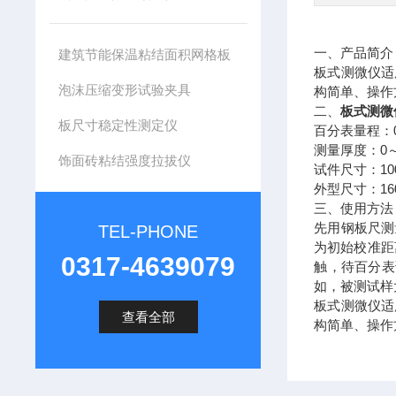
一、
产品简
建筑节能保温粘结面积网格板
板式测微仪适
泡沫压缩变形试验夹具
构简单、操作
板式测微
二、
板尺寸稳定性测定仪
百分表量程：
0
测量厚度：
饰面砖粘结强度拉拔仪
1
试件尺寸：
1
外型尺寸：
三、使用方法
先用钢板尺测
TEL-PHONE
为初始校准距
0317-4639079
触，待百分表
如，被测试样
板式测微仪适
查看全部
构简单、操作