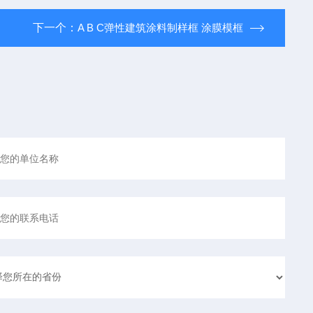
下一个：
A B C弹性建筑涂料制样框 涂膜模框