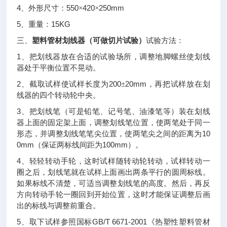
4
550
420
250mm
、外形尺寸：
×
×
5
15KG
、重量：
塑料管材划线器（可做切片试验）
三、
试验方法：
1
、把划线器放在合适的试验场所，调整地脚螺丝使划线
器处于平衡位置不晃动。
2
200
20mm
、截取试样使试样长度为
±
，再把试样放在划
线器的四个转动轮中央。
3
、把划线笔（可是铅笔、记号笔、油漆笔等）装在划线
器上面的固定架上面，调整划线笔位置，使两笔处于同一
10
形态，并调整划线笔笔尖位置，使两笔尖之间的距离为
0mm
100mm
（保证两标线间距为
）。
4
、轻轻转动手轮，这时试样随转动轮转动，试样转动一
圈之后，划线笔就在试样上面画出两条平行的圆周标线。
如果标线不清楚，可适当调整划线笔的高度。然后，再反
方向转动手轮一圈回到开始位置，这时才能保证调整后画
出的标线与调整前重合。
5
GB/T 6671-2001
、取下试样参照国标
《热塑性塑料管材