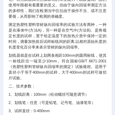
使用年限都有着重要的意义。但由于纵向回缩率测定方法
的多样性，我们在检测当中往往由于操作不当、或不注意
要领，从而影响了检测的准确度。
测定热塑性塑料管材纵向回缩率的试验方法有两种，一种
(
A)
(
B)
是在液体中
方法
，另一种是在空气中
方法
。是将规
定长度的试样，置于给定温度下的加热介质中保持一定的
.
时间，测量加热前后试样标线间的距离
以相对原始长度的
长度变化百分率来表示管材的纵向回缩率。
100mm
划线器就是在试样上划两条相距
的圆周标线，使其
10mm
GB/T 6671-2001
一标线距任一端至少
。符合国标
《热塑性塑料管材纵向回缩率的测定》试验规程。适用于
400mm
400mm
直径小于等于
的试样，大于
的试样可做切
片试验。
二、
技术参数：
1
100mm
、划线距离：
（松动螺丝可随意调节）
2
、划线笔：任意（可是铅笔、记号笔、油漆笔等）
3
0-400mm
、试样直径：