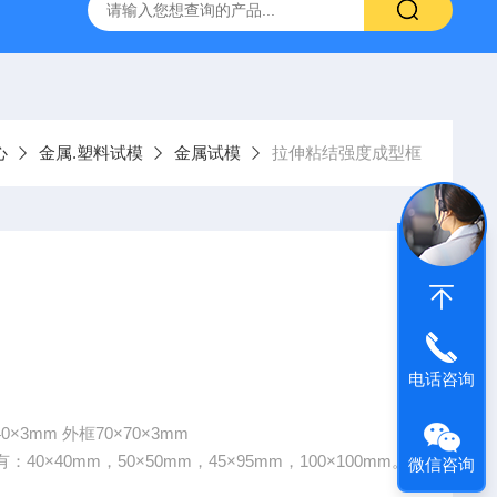
仪
钢结构防火涂料测厚仪
砂基透水砖透水速率试验装置
心
金属.塑料试模
金属试模
拉伸粘结强度成型框
电话咨询
3mm 外框70×70×3mm
40mm，50×50mm，45×95mm，100×100mm。
微信咨询