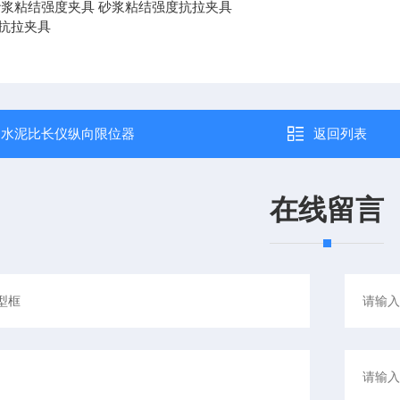
砂浆粘结强度夹具 砂浆粘结强度抗拉夹具
抗拉夹具
：
水泥比长仪纵向限位器
返回列表
在线留言