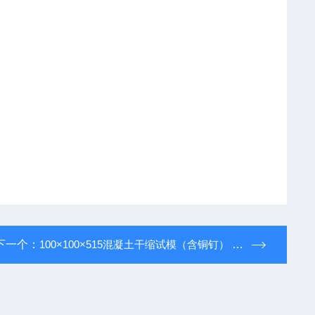
下一个：
100×100×515混凝土干缩试模（含铜钉） 干缩塑料试模