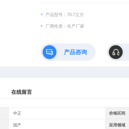
装箱数量：无底35只/箱；有底：48只/箱；30只
产品型号：70.7立方
厂商性质：生产厂家
产品咨询
在线留言
中正
价格区间
国产
应用领域