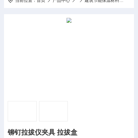
当前位置：
首页
产品中心
建筑节能保温材料
Φ6
铆钉拉拔仪夹具 拉拔盒