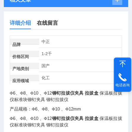
详细介绍
在线留言
中正
品牌
1-2千
价格区间
国产
产地类别
化工
应用领域
电话咨询
6
8
10
12
铆钉拉拔仪夹具 拉拔盒
Φ
、Φ
、Φ
、Φ
保温板拉拔
仪标准块铆钉夹具
铆钉拉拔仪
6
8
10
12mm
产品规格：Φ
、Φ
、Φ
、Φ
6
8
10
12
铆钉拉拔仪夹具 拉拔盒
Φ
、Φ
、Φ
、Φ
保温板拉拔
仪标准块铆钉夹具
铆钉拉拔仪