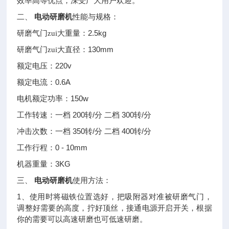
效率高等优点，深受广大用户欢迎。
电动研磨机
二、
性能与规格：
2.5kg
研磨气门zui大重量：
130mm
研磨气门zui大直径：
220v
额定电压：
0.6A
额定电流：
150w
电机额定功率：
200
/
300
/
工作转速：一档
转
分
二档
转
分
350
/
400
/
冲击次数：一档
转
分
二档
转
分
0 - 10mm
工作行程：
3KG
机器重量：
电动研磨机
三、
使用方法：
1
、使用时将磁铁位置选好，把吸附器对准被研磨气门，
调整好需要的高度，拧好顶丝，接通电源开启开关，根据
你的需要可以高速研磨也可低速研磨。