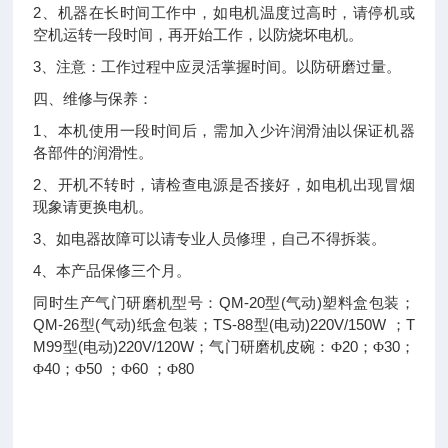
2
、机器在长时间工作中，如电机温度过高时，请停机或
空机运转一段时间，再开始工作，以防烧坏电机。
3
、注意：工作过程中应灵活掌握时间。以防研磨过量。
四、维修与保养：
1
、本机使用一段时间后，需加入少许润滑油以保证机器
各部件的润滑性。
2
、开机不转时，请检查电源是否接好，如电机出现冒烟
现象请更换电机。
3
、如电器故障可以请专业人员修理，自己不得拆装。
4
、本产品保修三个月。
QM-20
(
)
同时生产气门研磨机型号：
型
气动
塑料盒包装；
QM-26
(
)
TS-88
(
)220V/150W
T
型
气动
纸盒包装；
型
电动
；
M99
(
)220V/120W
20
30
型
电动
；气门研磨机皮碗：Φ
；Φ
；
40
50
60
80
Φ
；Φ
；Φ
；Φ