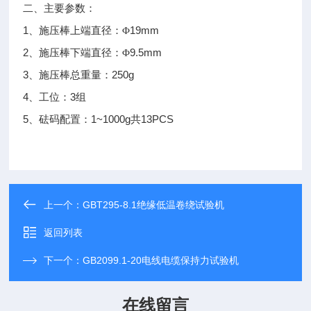
二、主要参数：
1
19mm
、施压棒上端直径：Φ
2
9.5mm
、施压棒下端直径：Φ
3
250g
、施压棒总重量：
4
3
、工位：
组
5
1~1000g
13PCS
、砝码配置：
共
上一个：
GBT295-8.1绝缘低温卷绕试验机
返回列表
下一个：
GB2099.1-20电线电缆保持力试验机
在线留言