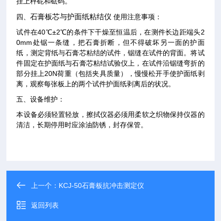
挂上秤砣和砝码。
四、
石膏板芯与护面纸粘结仪
使用注意事项：
试件在40℃±2℃的条件下干燥至恒温后，在测件长边距端头2
0mm处锯一条缝，把石膏折断，但不得破坏另一面的护面
纸，测定背纸与石膏芯粘结的试件，锯缝在试件的背面。将试
件固定在护面纸与石膏芯粘结试验仪上，在试件沿锯缝弯折的
部分挂上20N荷重（包括夹具质量），慢慢松开手使护面纸剥
离，观察每张板上的两个试件护面纸剥离后的状况。
五、设备维护：
本设备必须轻置轻放，擦拭仪器必须用柔软之织物保持仪器的
清洁，长期停用时应涂油防锈，封存保管。
上一个：
KCJ-50石膏板抗冲击测定仪
返回列表