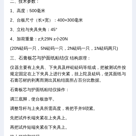
二、技术参数：
1
、高度：500毫米
2
、台板尺寸（长×宽）：400×300毫米
3
、立柱与夹具夹角：45°
4
、加荷重量：z大29N z小20N
(20N
砝码一只，5N砝码一只，2N砝码一只，1N砝码两只)
三、
石膏板芯与护面纸粘结仪
结构原理：
仪器主要有上夹具、下夹具及秤砣砝码等组成，把被测试件按
规定固定在上下夹具上进行夹紧，挂上陀及砝码，使其面纸与
石膏芯材的剥离而测出其粘结面所占百分比数据。
石膏板芯与护面纸粘结仪操作：
调三底脚，使台板放平。
调整导杆与上夹具所需高度，将把手并9琐紧。
先把试件长端夹紧在上夹具上。
再把试件短端夹紧在下夹具上。