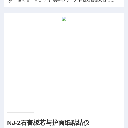
当前位置：
首页
产品中心
建筑石膏试验仪器
NJ
NJ-2石膏板芯与护面纸粘结仪