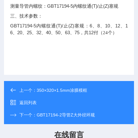
GBT17194-5
(T)/
(Z)
测量导管内螺纹：
内螺纹通
止
塞规
三、技术参数：
GBT17194-5
(T)/
(Z)
6
8
10
12
1
内螺纹通
止
塞规：
、
、
、
、
6
20
25
32
40
50
63
75
12
、
、
、
、
、
、
、
，共
付（
24
个）
上一个：
350×320×1.5mm涂膜模框
返回列表
下一个：
GBT17194-2导管Z大外径环规
在线留言