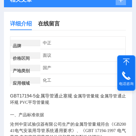
详细介绍
在线留言
中正
品牌
面议
价格区间
国产
产地类别
化工
应用领域
电话咨询
GBT17194-5
金属导管通止塞规
金属导管量规
金属导管通止
环规
PVC
平导管量规
一、产品标准依据
沧州中亚试验仪器有限公司生产的金属导管量规符合《
GB200
41
电气安装用导管系统通用要求》、《
GBT 17194-1997
电气