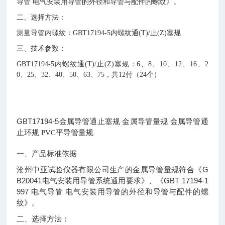
导管 电气安装用导管的外径和导管与配件的螺纹》。
二、选择方法：
测量导管内螺纹：
GBT17194-5
内螺纹通
(T)/
止
(Z)
塞规
三、技术参数：
GBT17194-5
内螺纹通
(T)/
止
(Z)
塞规：
6
、
8
、
10
、
12
、
16
、
2
0
、
25
、
32
、
40
、
50
、
63
、
75
，共
12
付（
24
个）
GBT17194-5
金属导管通止塞规
金属导管量规
金属导管通
止环规
PVC
平导管量规
一、产品标准依据
G
沧州中亚试验仪器有限公司生产的金属导管量规符合《
B20041
GBT 17194-1
电气安装用导管系统通用要求》、《
997
电气导管 电气安装用导管的外径和导管与配件的螺
纹》。
二、选择方法：