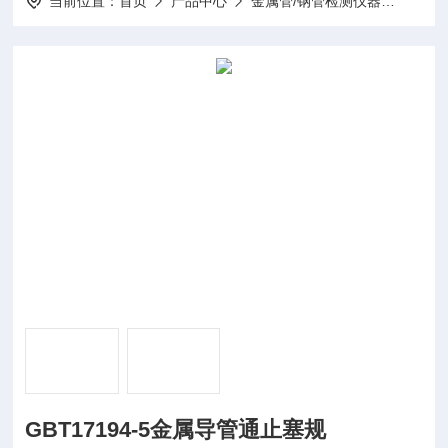
当前位置：
首页
产品中心
金属管/钢管检测仪器
金属导
GBT17194-5金属导管通止塞规