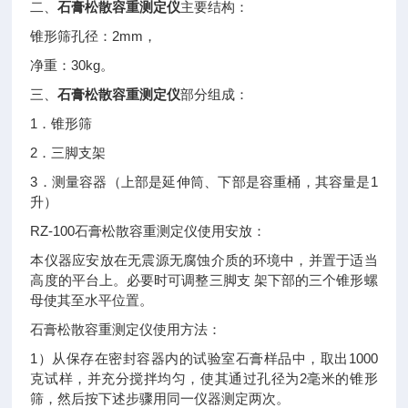
二、
石膏松散容重测定仪
主要结构：
2mm
锥形筛孔径：
，
30kg
净重：
。
三、
石膏松散容重测定仪
部分组成：
1
．锥形筛
2
．三脚支架
3
1
．测量容器（上部是延伸筒、下部是容重桶，其容量是
升）
RZ-100
石膏松散容重测定仪使用安放：
本仪器应安放在无震源无腐蚀介质的环境中，并置于适当
高度的平台上。必要时可调整三脚支
架下部的三个锥形螺
母使其至水平位置。
石膏松散容重测定仪使用方法：
1
1000
）从保存在密封容器内的试验室石膏样品中，取出
2
克试样，并充分搅拌均匀，使其通过孔径为
毫米的锥形
筛，然后按下述步骤用同一仪器测定两次。