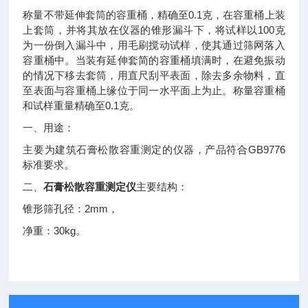
0.1
称量不带延伸套筒的容重桶，精确至
克，在容重桶上装
100
上套筒，并将其放在仪器的锥形漏斗下，将试样以
克
为一份倒入漏斗中，用毛刷搅动试样，使其通过筛网落入
容重桶中。当装有延伸套简的容重桶填满时，在避免振动
的情况下移去套筒，用直尺刮平表面，除去多余物料，直
至表面与容重桶上缘位于同一水平面上为止。称量容重桶
0.1
和试样重量精确至
克。
一、用途：
GB9776
主要为建筑石膏松散容重测定的仪器，产品符合
标准要求。
二、
石膏松散容重测定仪
主要结构：
2mm
锥形筛孔径：
，
30kg
净重：
。