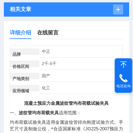
相关文章
详细介绍
在线留言
中正
品牌
2千-5千
价格区间
国产
产地类别
电话咨询
化工
应用领域
混凝土预应力金属波纹管均布荷载试验夹具
一、
波纹管均布荷载夹具
适用范围：
均布荷载试验夹具适用金属波纹管径向刚度试验方式。手
JG225-2007
艺尺寸及制做公役，*合适国家标准《
预应力