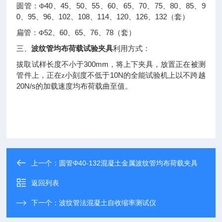
40
45
50
55
60
65
70
75
80
85
9
圆管：Φ
、
、
、
、
、
、
、
、
、
、
0
95
96
102
108
114
120
126
132
、
、
、
、
、
、
、
、
（套）
52
60
65
76
78
扁管：Φ
、
、
、
、
（套）
三、
波纹管均布荷载试验夹具
利用方式：
300mm
拔取试样长度不小于
，将上下夹具，放置正在被测
10N
管件上，正在z小刻度不低于
的全能试验机上以不跨越
20N/s
的加载速度均布荷载曲至值。
上一个：
圆管Φ40-132混凝土金属波纹管均布荷载夹具
返回列表
下一个：
波纹管法混凝土自收缩率测试仪