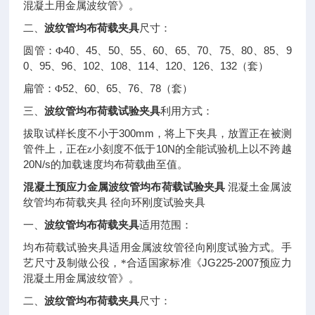
混凝土用金属波纹管》。
二、
波纹管均布荷载夹具
尺寸：
40
45
50
55
60
65
70
75
80
85
9
圆管：Φ
、
、
、
、
、
、
、
、
、
、
0
95
96
102
108
114
120
126
132
、
、
、
、
、
、
、
、
（套）
52
60
65
76
78
扁管：Φ
、
、
、
、
（套）
三、
波纹管均布荷载试验夹具
利用方式：
300mm
拔取试样长度不小于
，将上下夹具，放置正在被测
10N
管件上，正在z小刻度不低于
的全能试验机上以不跨越
20N/s
的加载速度均布荷载曲至值。
混凝土预应力金属波纹管均布荷载试验夹具
混凝土金属波
纹管均布荷载夹具
径向环刚度试验夹具
一、
波纹管均布荷载夹具
适用范围：
均布荷载试验夹具适用金属波纹管径向刚度试验方式。手
JG225-2007
艺尺寸及制做公役，*合适国家标准《
预应力
混凝土用金属波纹管》。
二、
波纹管均布荷载夹具
尺寸：