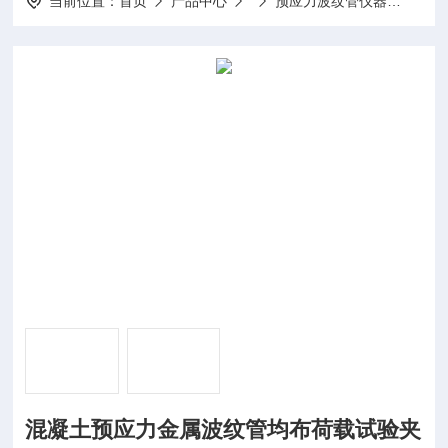
当前位置：
首页
产品中心
预应力波纹管仪器
扁管
混凝土预应力金属波纹管均布荷载试验夹