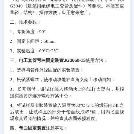
G3040《建筑用绝缘电工套管及配件》等要求。本装置重
量轻，结构*，操作方便，应用愈来愈广。
二、技术参数：
1
、弯折角度：90°
2
、固定卡间距：50mm
3
、实验温度：60°C±2°C
电工套管弯曲固定装置JG3050-13
三、
使用方法：
1
、选择与管件外径匹配的实验装置：
2
、松锁紧螺丝，使移动块能在直角支架上移动自如：
3
、松开螺母，讲试样装入移动块上的试样支架内，并根
据实验要求选择螺母拧紧于否：
4
、将试样及实验装置放入温度为60°C+2°C的烘箱内24h之
后取出，让试样直的部分于铅垂线成45°角，用内径量规
观察其通道的情况，并检查其表面破损程度。
四、
弯曲固定装置
注意事项：