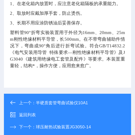
1
、在老化箱内放置时，应注意老化箱隔板的承重能力。
2
、取放时应戴加厚手套，防止烫伤。
3
、长期不用应涂防锈油后妥善保存。
塑料管90°折弯实验装置用于外径为16mm、20mm、25m
m刚性绝缘材料平导管，长500mm。在不带弯曲辅助件情
况下，弯曲成90°角后进行折弯试验。符合GB/T14832.2
《电气安装用导管 特殊要求—刚性绝缘材料平导管》及J
G3040《建筑用绝缘电工套管及配件》等要求。本装置重
量轻，结构*，操作方便，应用愈来愈广。
上一个：
半硬质套管弯曲试验仪10A1
返回列表
下一个：
球压耐热试验装置JG3050-14