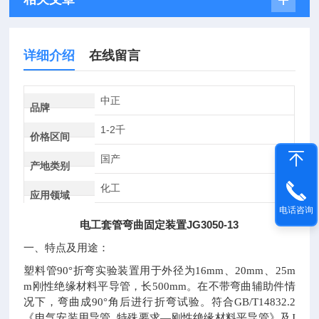
详细介绍
在线留言
中正
品牌
1-2千
价格区间
国产
产地类别
化工
应用领域
电话咨询
电工套管弯曲固定装置JG3050-13
一、
特点及用途：
塑料管90°折弯实验装置用于外径为16mm、20mm、25m
m刚性绝缘材料平导管，长500mm。在不带弯曲辅助件情
况下，弯曲成90°角后进行折弯试验。符合GB/T14832.2
《电气安装用导管 特殊要求—刚性绝缘材料平导管》及J