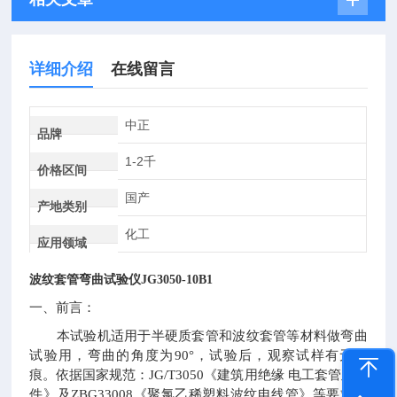
详细介绍
在线留言
中正
品牌
1-2千
价格区间
国产
产地类别
化工
应用领域
波纹套管弯曲试验仪
JG3050-10B1
一、前言：
本试验机适用于半硬质套管和波纹套管等材料做弯曲
试验用，弯曲的角度为90°，试验后，观察试样有无裂
痕。依据国家规范：JG/T3050《建筑用绝缘 电工套管及配
件》及ZBG33008《聚氯乙稀塑料波纹电线管》等要求生