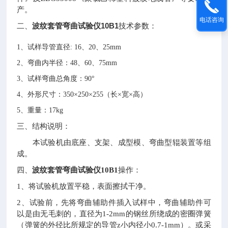
产。
电话咨询
波纹套管弯曲试验仪10B1
二、
技术参数：
1、试样导管直径: 16、20、25mm
2、弯曲内半径：48、60、75mm
3、试样弯曲总角度：90°
4、外形尺寸：350×250×255（长×宽×高）
5、重量：17kg
三、结构说明：
本试验机由底座、支架、成型模、弯曲型辊装置等组
成。
四、
波纹套管弯曲试验仪10B1
操作：
1
、将试验机放置平稳，表面擦拭干净。
2
、试验前，先将弯曲辅助件插入试样中，弯曲辅助件可
以是由无毛刺的，直径为1-2mm的钢丝所绕成的密圈弹簧
（弹簧的外径比所规定的导管z小内径小0.7-1mm）。或采