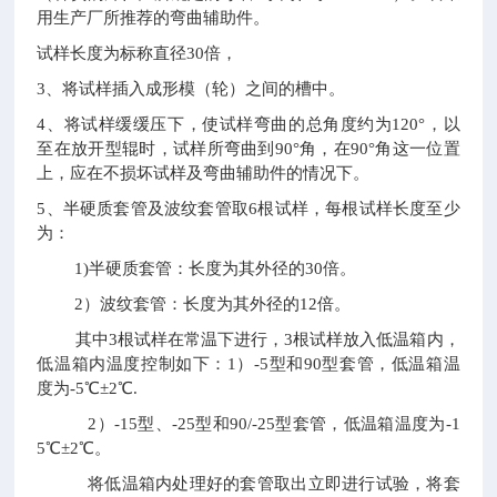
用生产厂所推荐的弯曲辅助件。
试样长度为标称直径30倍，
3
、将试样插入成形模（轮）之间的槽中。
4
、将试样缓缓压下，使试样弯曲的总角度约为120°，以
至在放开型辊时，试样所弯曲到90°角，在90°角这一位置
上，应在不损坏试样及弯曲辅助件的情况下。
5
、半硬质套管及波纹套管取6根试样，每根试样长度至少
为：
1)半硬质套管：长度为其外径的30倍。
2）波纹套管：长度为其外径的12倍。
其中3根试样在常温下进行，3根试样放入低温箱内，
低温箱内温度控制如下：1）-5型和90型套管，低温箱温
度为-5℃±2℃.
2）-15型、-25型和90/-25型套管，低温箱温度为-1
5℃±2℃。
将低温箱内处理好的套管取出立即进行试验，将套