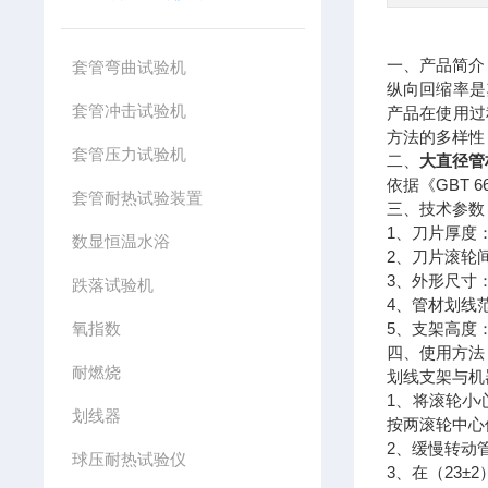
一、产品简介
套管弯曲试验机
纵向回缩率是
套管冲击试验机
产品在使用过
方法的多样性
套管压力试验机
大直径管材
二、
GBT 6
依据《
套管耐热试验装置
三、技术参数
1
、刀片厚度
数显恒温水浴
2
、刀片滚轮
3
、外形尺寸
跌落试验机
4
、管材划线
氧指数
5
、支架高度
四、使用方法
耐燃烧
划线支架与机
1
、将滚轮小
划线器
按两滚轮中心
2
、缓慢转动
球压耐热试验仪
3
23±2
、在（