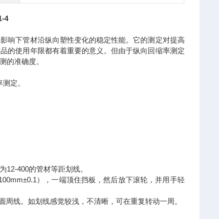
-4
热影响下管材沿纵向塑性变化的稳定性能。它的测定对提高
产品的使用年限都有着重要的意义。但由于纵向回缩率测定
测的准确度。
率测定。
12-400
为
的管材等距划线。
100mm±0.1
），一端顶住挡板，然后放下滚轮，并用手轻
圆周线。如划线感觉较浅，不清晰，可在重复转动一周。