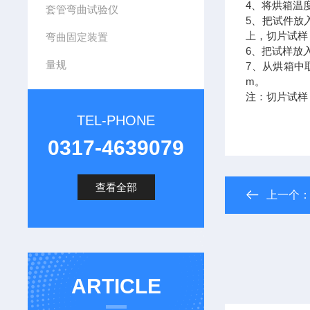
4
、将烘箱温
套管弯曲试验仪
5
、把试件放
上，切片试样
弯曲固定装置
6
、把试样放
量规
7
、从烘箱中
m
。
注：切片试样
TEL-PHONE
0317-4639079
查看全部
上一个
ARTICLE