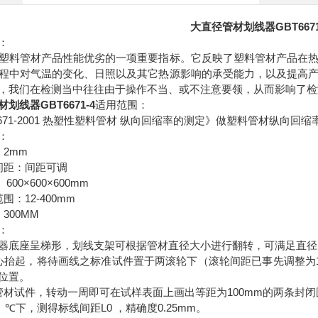
大直径管材划线器GBT6671
：
塑料管材产品性能优劣的一项重要指标。它反映了塑料管材产品在
程中对气温的变化、日照以及其它热源影响的承受能力，以及提高
，我们在检测当中往往由于操作不当、或不注意要领，从而影响了检
划线器GBT6671-4
适用范围：
671-2001
热塑性塑料管材
纵向回缩率的测定》做塑料管材纵向回缩
：
2mm
：
间距：间距可调
600×600×600mm
：
12-400mm
范围：
300MM
：
：
器底座呈梯形，划线支架可根据管材直径大小进行翻转，可满足直径
心抬起，将待画线之标准试件置于两滚轮下（滚轮间距已事先调整为
位置。
100mm
管材试件，转动一周即可在试样表面上画出等距为
的两条封闭
℃
L0
0.25mm
）
下，测得标线间距
，精确度
。