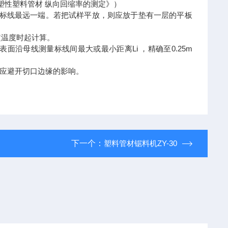
塑性塑料管材
纵向回缩率的测定》）
标线最远一端。若把试样平放，则应放于垫有一层的平板
定温度时起计算。
Li
0.25m
表面沿母线测量标线间最大或最小距离
，精确至
应避开切口边缘的影响。
下一个：
塑料管材锯料机ZY-30