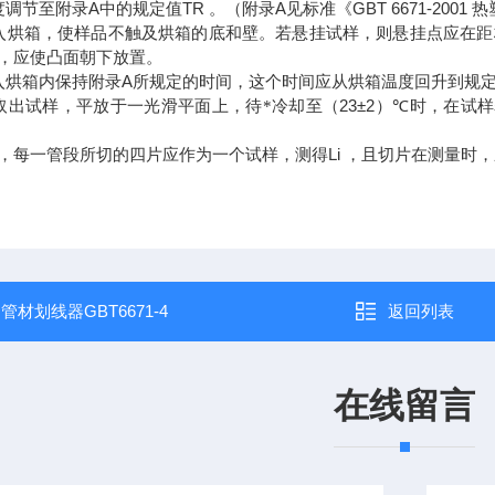
A
TR
A
GBT 6671-2001
度调节至附录
中的规定值
。（附录
见标准《
热
入烘箱，使样品不触及烘箱的底和壁。若悬挂试样，则悬挂点应在距
，应使凸面朝下放置。
A
入烘箱内保持附录
所规定的时间，这个时间应从烘箱温度回升到规
23±2
℃
取出试样，平放于一光滑平面上，待*冷却至（
）
时，在试样
Li
，每一管段所切的四片应作为一个试样，测得
，且切片在测量时，
：
管材划线器GBT6671-4
返回列表
在线留言