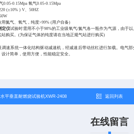
气0.05-0.15Mpa 氧气0.05-0.15Mpa
220 (±10% ) V、50HZ
50W
业用氮气、氧气，纯度
>99% (用户自备)
测定仪
试验时需用不小于
98%的工业级氧气/氮气各一瓶作为气源，由于
气站购买。(为保证气体的纯度请在当地正规气站进行购买)
及调速系统一体化结构驱动减速机，经减速后带动丝杠进行加载。电气部
。设计简单，使用方便，性能稳定安全。
：
水平垂直耐燃烧试验机XWR-2408
返回列表
在线留言