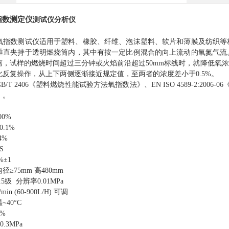
指数测定仪
测试仪
分析仪
氧指数测试仪
适用于塑料、橡胶、纤维、泡沫塑料、软片和薄膜及纺织等
垂直夹持于透明燃烧筒内，其中有按一定比例混合的向上流动的氧氮气流
离，试样的燃烧时间超过三分钟或火焰前沿超过
50mm标线时，就降低氧
此反复操作，从上下两侧逐渐接近规定值，至两者的浓度差小于0.5%。
B/T 2406
《塑料燃烧性能试验方法氧指数法》、
EN ISO 4589-2:2
》
。
00%
0.1%
.4%
S
%±1
内径
≥75mm 高480mm
2.5级 分辨率0.01MPa
/min (60-900L/H) 可调
温
~40°C
0%
-0.3MPa