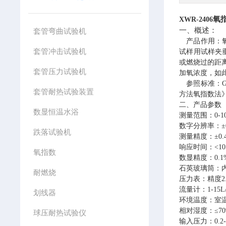
氧
XWR-2406
一、
概述：
套管弯曲试验机
产品作用：
套管冲击试验机
试样用试样夹
或燃烧过的距
套管压力试验机
加氧浓度，如
参照标准：
G
套管耐热试验装置
方法氧指数法
二、产品参数
数显恒温水浴
测量范围：
0-1
数字分辨率：
±
跌落试验机
测量精度：
±0
响应时间：
<10
氧指数
数显精度：
0.1
石英玻璃筒：
耐燃烧
压力表：精度
流量计：
1-15L
划线器
环境温度：室
相对湿度：
≤7
球压耐热试验仪
输入压力：
0.2