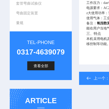
工作压力：
dan
套管弯曲试验仪
电源要求：
AC
弯曲固定装置
z大使用功率：
使用气体：工
量规
备注：
氧指数
能在用户当地
三、特点
本机采用电机
TEL-PHONE
移控制等功能
0317-4639079
查看全部
上一个
ARTICLE