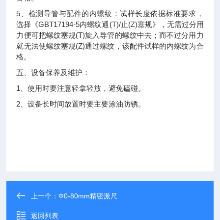
5
、检测导管与配件的内螺纹：试样长度依据标准要求，
GBT17194-5
(T)/
(Z)
选择《
内螺纹通
止
塞规》，无需过分用
(T)
力便可把螺纹塞规
旋入导管的螺纹中去；而不过分用力
(Z)
就无法使螺纹塞规
通过螺纹，该配件试样的内螺纹为合
格。
五、设备保养及维护：
1
、使用时要注意轻拿轻放，避免磕碰。
2
、设备长时间放置时要主要涂油防锈。
上一个：
Ф0-80mm精密派尺
返回列表