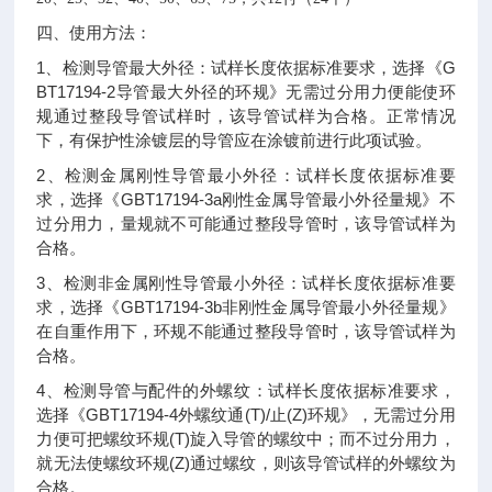
四、使用方法：
1
G
、检测导管最大外径：试样长度依据标准要求，选择《
BT17194-2
导管最大外径的环规》无需过分用力便能使环
规通过整段导管试样时，该导管试样为合格。正常情况
下，有保护性涂镀层的导管应在涂镀前进行此项试验。
2
、检测金属刚性导管最小外径：试样长度依据标准要
GBT17194-3a
求，选择《
刚性金属导管最小外径量规》不
过分用力，量规就不可能通过整段导管时，该导管试样为
合格。
3
、检测非金属刚性导管最小外径：试样长度依据标准要
GBT17194-3b
求，选择《
非刚性金属导管最小外径量规》
在自重作用下，环规不能通过整段导管时，该导管试样为
合格。
4
、检测导管与配件的外螺纹：试样长度依据标准要求，
GBT17194-4
(T)/
(Z)
选择《
外螺纹通
止
环规》，无需过分用
(T)
力便可把螺纹环规
旋入导管的螺纹中；而不过分用力，
(Z)
就无法使螺纹环规
通过螺纹，则该导管试样的外螺纹为
合格。