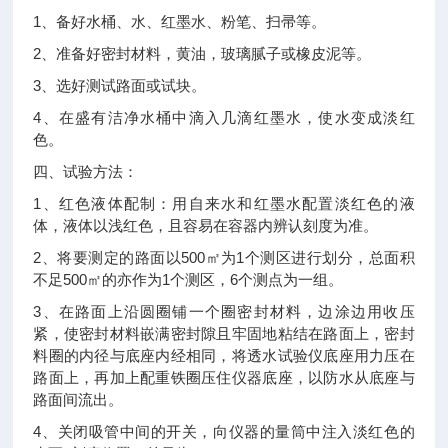
1
、备好水桶、水、红墨水、粉笔、扫帚等。
2
、准备好密封材料，黄油，玻璃腻子或橡皮泥等。
3
、选好测试路面或试块。
4
、在盛有洁净水桶中滴入几滴红墨水，使水变成淡红
色。
四、试验方法：
1
、红色液体配制：用自来水和红墨水配置淡红色的液
体，液体以浅红色，且容易在容器内辨认刻度为准。
2
500
1
、将要测定的路面以
㎡为
个测区进行划分，总面积
500
1
6
不足
㎡的亦作为
个测区，
个测点为一组。
3
、在路面上沿圆圈铺一个圈密封材料，边涂边用收压
紧，使密封材料嵌满密封隙且牢固地粘结在路面上，密封
料圈的内径与底座内经相同，将透水试验仪底座用力压在
路面上，再加上配重铁圈压住仪器底座，以防水从底座与
路面间流出。
4
、关闭吸管中间的开关，向仪器的量筒中注入淡红色的