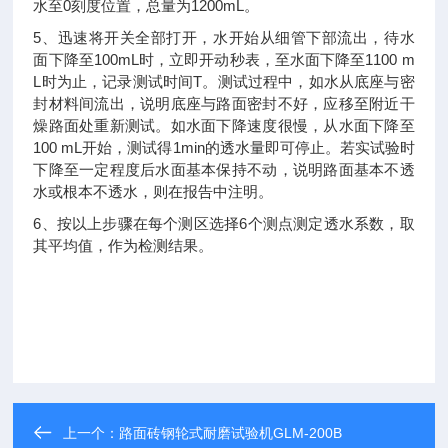
0
1200mL
水至
刻度位置，总量为
。
5
、迅速将开关全部打开，水开始从细管下部流出，待水
100mL
1100 m
面下降至
时，立即开动秒表，至水面下降至
L
T
时为止，记录测试时间
。测试过程中，如水从底座与密
封材料间流出，说明底座与路面密封不好，应移至附近干
燥路面处重新测试。如水面下降速度很慢，从水面下降至
100 mL
1min
开始，测试得
的透水量即可停止。若实试验时
下降至一定程度后水面基本保持不动，说明路面基本不透
水或根本不透水，则在报告中注明。
6
6
、按以上步骤在每个测区选择
个测点测定透水系数，取
其平均值，作为检测结果。
上一个：
路面砖钢轮式耐磨试验机GLM-200B