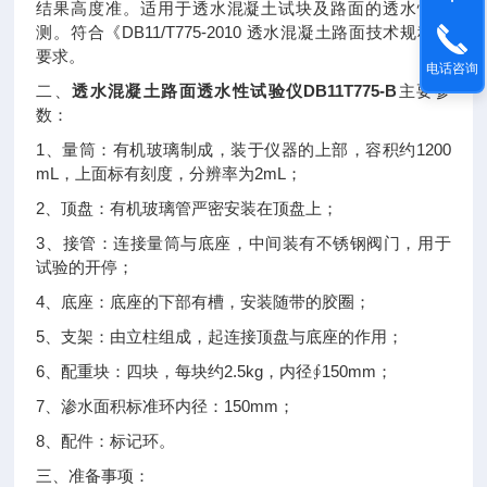
结果高度准。适用于透水混凝土试块及路面的透水性检
DB11/T775-2010
测。符合《
透水混凝土路面技术规程》
要求。
电话咨询
透水混凝土路面透水性试验仪DB11T775-B
二、
主要参
数：
1
1200
、量筒：有机玻璃制成，装于仪器的上部，容积约
mL
2mL
，上面标有刻度，分辨率为
；
2
、顶盘：有机玻璃管严密安装在顶盘上；
3
、接管：连接量筒与底座，中间装有不锈钢阀门，用于
试验的开停；
4
、底座：底座的下部有槽，安装随带的胶圈；
5
、支架：由立柱组成，起连接顶盘与底座的作用；
6
2.5kg
150mm
、配重块：四块，每块约
，内径∮
；
7
150mm
、渗水面积标准环内径：
；
8
、配件：标记环。
三、准备事项：