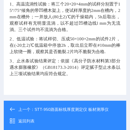
1
、高温流淌性试验：将三个20×20×4mm的试样分别置于1
5°/75°倾角的带凹槽木架上，使试样厚度的2mm在槽内，2
mm在槽外；一并放人(80土2)℃的干燥箱内，5h后取出，
观察试样有无明显流淌，以不超过凹槽边线l mm为无流
淌。三个试件均不流淌为合格。
2
、低温试验：将试样切、压成50×100×2mm的试件2片，
在(-20土2)℃低温箱中停放2h，取出后立即在#10mm的棒
上软绕一圈，观察其是否脆裂.2片均不脆裂为合格.
3
、止水条试验结果评定：依据《高分子防水材料第3部分
遇水膨胀橡胶》（GB18173.3-2014）评定腻子型止水条以
上三项试验结果均应符合规定。
上一个：
STT-950路面标线厚度测定仪 板材测厚仪
返回列表