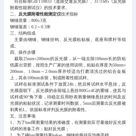
符合标准
GB/T18833《道路交通反光膜》、JT/T685《反光膜
附着性能测试仪》的技术要求。
二、
反光膜附着性能测定仪
技术指标
钢锤质量：
800±3克
钢锤落差：
0.2～0.3米
三、结构组成
主要由钢锤、钢锤挂钩、反光膜粘贴板、底座和撑杆等组
成。
四、操作步骤
裁取
25mm×200mm的反光膜，从一端去除100mm长的防粘
纸露出背胶，按照生产厂家的使用说明，粘贴在厚度为50mm×
200mm、1.0mm～2.0mm厚并经适当打磨清洗过的铝合金板
上，其余100mm余留，制成附着性能试样。
试样在标准测试条件下放置
24h，然后将试样水平悬挂，反
光膜面朝下，反光膜的余留端上悬挂800G±4G的重锤，使其与
试样成90°角下垂，待稳定后用秒表测量钢锤悬挂的时间及反
光膜的粘贴状况，记录测量时间数据，5min后测量出反光膜被
剥离长L。依据标准评判反光膜的附着性。
五、注意事项
1
、为了
bao
障测量结果的准确度，在测量前应尽量做好反光膜
试样的准备工作；贴好反光膜；
2
、为了确
bao
测量结果
kekao
，钢锤的垂挂应均衡平稳。